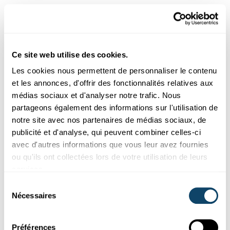
Le système juridique peut réguler
l'IA, mais dans le même temps, l'IA
transforme le système juridique.
Ce site web utilise des cookies.
Qu'est-ce qui change dans les
Les cookies nous permettent de personnaliser le contenu
et les annonces, d'offrir des fonctionnalités relatives aux
professions juridiques ?
médias sociaux et d'analyser notre trafic. Nous
partageons également des informations sur l'utilisation de
Le changement a déjà été amorcé par la numérisation.
notre site avec nos partenaires de médias sociaux, de
Avant, il y avait beaucoup d'assistants juridiques. J'ai
publicité et d'analyse, qui peuvent combiner celles-ci
consulté plusieurs études à ce sujet et leur nombre a
avec d'autres informations que vous leur avez fournies
fortement diminué au cours des 20 dernières années.
ou qu'ils ont collectées lors de votre utilisation de leurs
Une IA peut en effet assumer un nombre important de
services.
tâches des assistants juridiques, mais pas toutes.
Sélection
Nécessaires
du
consentement
Lesquelles, par exemple ?
Préférences