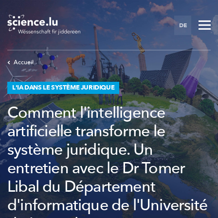
Skip
to
DE
main
content
Accueil
L'IA DANS LE SYSTÈME JURIDIQUE
Comment l'intelligence
artificielle transforme le
système juridique. Un
entretien avec le Dr Tomer
Libal du Département
d'informatique de l'Université