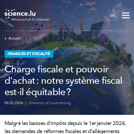
Skip
to
DE
main
content
Accueil
FINANCES ET FISCALITÉ
Charge fiscale et pouvoir
d'achat : notre système fiscal
est-il équitable ?
06.02.2024
|
University of Luxembourg
Malgré les baisses d'impôts depuis le 1er janvier 2024,
les demandes de réformes fiscales et
d'allègements