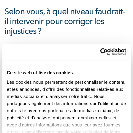
Selon vous, à quel niveau faudrait-
il intervenir pour corriger les
injustices ?
L'adaptation du barème de l’impôt à l'index était
importante et nécessaire, mais cette mesure ne change
rien au problème de fond, à savoir que tout le monde en
profite. Cette mesure ne contribue pas, selon moi, à
Ce site web utilise des cookies.
accroître la justice au sein d'une société.
Les cookies nous permettent de personnaliser le contenu
Pour aller plus loin, il faudrait réformer les paliers
et les annonces, d'offrir des fonctionnalités relatives aux
successifs du barème de l’impôt, c'est-à-dire les étendre
médias sociaux et d'analyser notre trafic. Nous
ou les restreindre. Cela permettrait d’opérer une
partageons également des informations sur l'utilisation de
distinction plus claire entre les revenus moyens, élevés et
notre site avec nos partenaires de médias sociaux, de
très élevés. Mais il est très difficile de compenser
publicité et d'analyse, qui peuvent combiner celles-ci
complètement de telles injustices. Il convient aussi de se
avec d'autres informations que vous leur avez fournies
demander si une simple adaptation du barème d’impôt
ou qu'ils ont collectées lors de votre utilisation de leurs