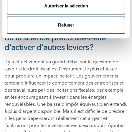
sont-elles vraiment le meilleur
Autoriser la sélection
moyen de renforcer le pouvoir
d'achat et de stimuler l'économie –
Refuser
ou la science préconise-t-elle
d'activer d'autres leviers ?
Il y a effectivement un grand débat sur la question de
savoir si le droit fiscal est l'instrument le plus efficace
pour produire un impact incitatif. Les gouvernements
tentent d'influencer le comportement des entreprises et
des travailleurs par des incitations fiscales, par exemple
en les encourageant à investir dans les énergies
renouvelables. Une baisse d'impôt équivaut bien entendu
à plus d'argent disponible. Mais il est difficile de prédire
si les gens dépenseront réellement cet argent et
l'utiliseront pour les investissements escomptés. Ajoutez