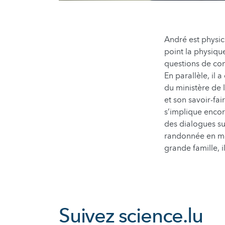
André est physic
point la physiqu
questions de co
En parallèle, il 
du ministère de l
et son savoir-fa
s’implique encor
des dialogues sur
randonnée en mont
grande famille, 
Suivez
science.lu