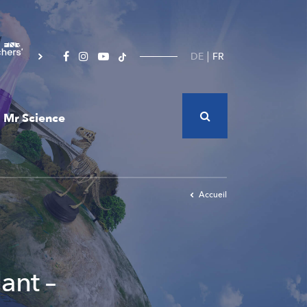
DE
FR
Mr Science
Accueil
ant –