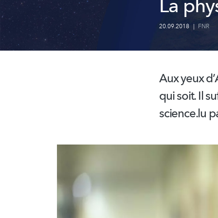
La phys
20.09.2018
|
FNR
Aux yeux d’A
qui soit. Il s
science.lu 