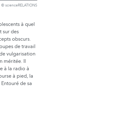
© scienceRELATIONS
olescents à quel
t sur des
cepts obscurs.
roupes de travail
 de vulgarisation
 méritée. Il
e à la radio à
ourse à pied, la
. Entouré de sa