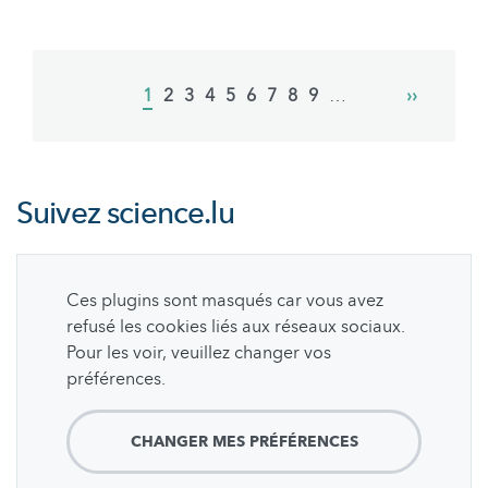
Pagination
Current
1
Page
2
Page
3
Page
4
Page
5
Page
6
Page
7
Page
8
Page
9
…
Next
››
page
page
Suivez
science.lu
Ces plugins sont masqués car vous avez
refusé les cookies liés aux réseaux sociaux.
Pour les voir, veuillez changer vos
préférences.
CHANGER MES PRÉFÉRENCES