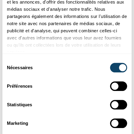
et les annonces, d'offrir des fonctionnalités relatives aux
médias sociaux et d'analyser notre trafic. Nous
partageons également des informations sur l'utilisation de
notre site avec nos partenaires de médias sociaux, de
publicité et d'analyse, qui peuvent combiner celles-ci
avec d'autres informations que vous leur avez fournies
ou qu'ils ont collectées lors de votre utilisation de leurs
services.
HISTOIRE DU LUXEMBOURG
Sélection
Une marche progressive vers l'indépendance
Nécessaires
du
: comment le Luxembourg est devenu un
consentement
État
Préférences
Depuis quand le Grand-Duché est-il un État à part entière ? Le
Dr Michel Pauly, professeur émérite d'histoire, nous explique
dans un entretien l'histoire de
l'indépendance
du Luxembourg.
Statistiques
FNR
,
Université du Luxembourg
Marketing