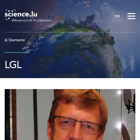
Skip
to
FR
main
content
Startseite
LGL