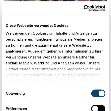
Diese Webseite verwendet Cookies
Wir verwenden Cookies, um Inhalte und Anzeigen zu
personalisieren, Funktionen für soziale Medien anbieten
FRVSCIENCE
zu können und die Zugriffe auf unsere Website zu
„Fascination, Réflexion und Vocation“ durch
analysieren. Außerdem geben wir Informationen zu Ihrer
Workshops
Verwendung unserer Website an unsere Partner für
soziale Medien, Werbung und Analysen weiter. Unsere
Wissenschaft ist spannend, Wissenschaft ist kreativ – so „exakt“
Partner führen diese Informationen möglicherweise mit
sie auch sein mag. Beispiel gefällig? Man kann eine
weiteren Daten zusammen, die Sie ihnen bereitgestellt
Wissenschaftsmesse
einfach
Wissenschaftsmesse
nennen, aber
haben oder die sie im Rahmen Ihrer Nutzung der Dienste
eben auch FRVscience. ...
gesammelt haben.
Einwilligungsauswahl
LGL
Notwendig
Präferenzen