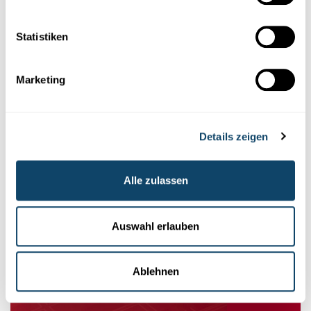
Folge
science.lu
Statistiken
Diese Plugins sind ausgeblendet, weil Sie
Marketing
Cookies im Zusammenhang mit sozialen
Netzwerken abgelehnt haben. Um sie zu
sehen, ändern Sie bitte Ihre Einstellungen.
Details zeigen
EINSTELLUNGEN ÄNDERN
Alle zulassen
Auswahl erlauben
Abonniere unseren
Ablehnen
Youtube-Kanal