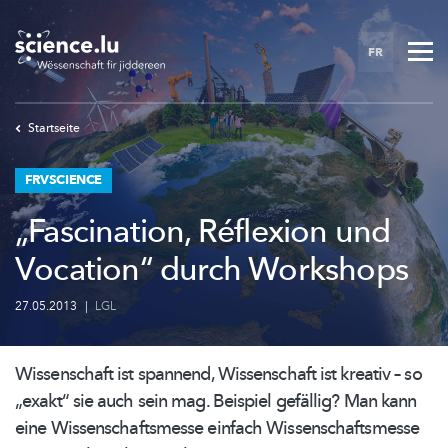
Skip
to
FR
main
content
Startseite
FRVSCIENCE
„Fascination, Réflexion und
Vocation“ durch Workshops
27.05.2013
|
LGL
Wissenschaft ist spannend, Wissenschaft ist kreativ – so
„exakt“ sie auch sein mag. Beispiel gefällig? Man kann
eine
Wissenschaftsmesse
einfach
Wissenschaftsmesse