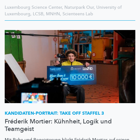
Luxembourg Science Center
,
Naturpark Our
,
University of
Luxembourg
,
LCSB
,
MNHN
,
Scienteens Lab
KANDIDATEN-PORTRAIT:
TAKE OFF STAFFEL 3
Fréderik Mortier: Kühnheit, Logik und
Teamgeist
Mit Ruhe und Begeisterung blickt Fréderik Mortier auf seinen