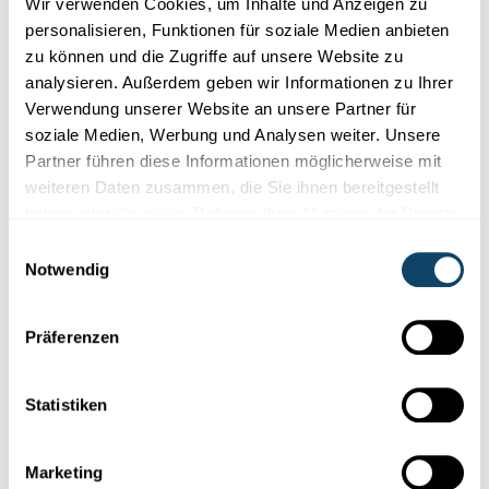
Wir verwenden Cookies, um Inhalte und Anzeigen zu
personalisieren, Funktionen für soziale Medien anbieten
zu können und die Zugriffe auf unsere Website zu
analysieren. Außerdem geben wir Informationen zu Ihrer
Verwendung unserer Website an unsere Partner für
Wissenschaft in der Gesellschaft
soziale Medien, Werbung und Analysen weiter. Unsere
Partner führen diese Informationen möglicherweise mit
AUSSTELLUNG
weiteren Daten zusammen, die Sie ihnen bereitgestellt
From Dark to Light: Eintauchen in die Welt
haben oder die sie im Rahmen Ihrer Nutzung der Dienste
der Mineralien und Edelsteine
gesammelt haben.
Einwilligungsauswahl
Noch bis 6. Juni widmet sich das
Nationalmuseum
für
Notwendig
Naturgeschichte
mit einer
Sonderausstellung
den farbenfrohen
Kristal...
MNHN
Präferenzen
Statistiken
Marketing