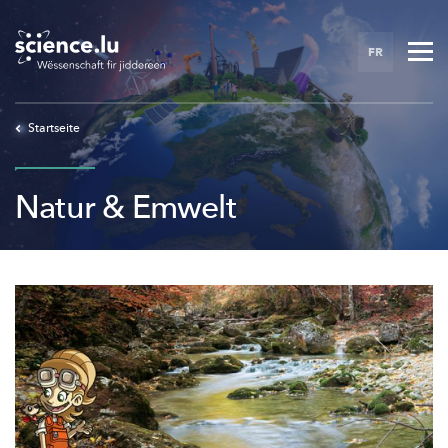
Skip
to
FR
main
content
Startseite
Natur & Emwelt