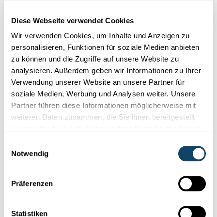
Cookies im Zusammenhang mit sozialen
Netzwerken abgelehnt haben. Um sie zu
Diese Webseite verwendet Cookies
sehen, ändern Sie bitte Ihre Einstellungen.
Wir verwenden Cookies, um Inhalte und Anzeigen zu
personalisieren, Funktionen für soziale Medien anbieten
EINSTELLUNGEN ÄNDERN
zu können und die Zugriffe auf unsere Website zu
analysieren. Außerdem geben wir Informationen zu Ihrer
Verwendung unserer Website an unsere Partner für
soziale Medien, Werbung und Analysen weiter. Unsere
Partner führen diese Informationen möglicherweise mit
weiteren Daten zusammen, die Sie ihnen bereitgestellt
haben oder die sie im Rahmen Ihrer Nutzung der Dienste
Abonniere unseren
gesammelt haben.
Youtube-Kanal
Einwilligungsauswahl
Notwendig
Präferenzen
Folge der Welt der Wissenschaft
und Forschung in Luxemburg
Statistiken