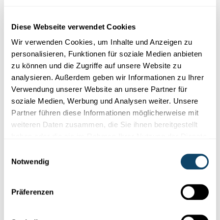
Diese Plugins sind ausgeblendet, weil Sie
Cookies im Zusammenhang mit sozialen
Diese Webseite verwendet Cookies
Netzwerken abgelehnt haben. Um sie zu
Wir verwenden Cookies, um Inhalte und Anzeigen zu
sehen, ändern Sie bitte Ihre Einstellungen.
personalisieren, Funktionen für soziale Medien anbieten
zu können und die Zugriffe auf unsere Website zu
EINSTELLUNGEN ÄNDERN
analysieren. Außerdem geben wir Informationen zu Ihrer
Verwendung unserer Website an unsere Partner für
soziale Medien, Werbung und Analysen weiter. Unsere
Partner führen diese Informationen möglicherweise mit
weiteren Daten zusammen, die Sie ihnen bereitgestellt
haben oder die sie im Rahmen Ihrer Nutzung der Dienste
Abonniere unseren
gesammelt haben.
Einwilligungsauswahl
Youtube-Kanal
Notwendig
Präferenzen
Folge der Welt der Wissenschaft