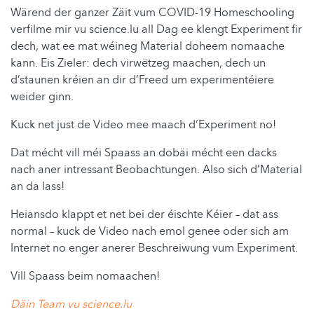
Wärend der ganzer Zäit vum COVID-19 Homeschooling
verfilme mir vu science.lu all Dag ee klengt Experiment fir
dech, wat ee mat wéineg Material doheem nomaache
kann. Eis Zieler: dech virwëtzeg maachen, dech un
d’staunen kréien an dir d‘Freed um experimentéiere
weider ginn.
Kuck net just de Video mee maach d‘Experiment no!
Dat mécht vill méi Spaass an dobäi mécht een dacks
nach aner intressant Beobachtungen. Also sich d’Material
an da lass!
Heiansdo klappt et net bei der éischte Kéier – dat ass
normal – kuck de Video nach emol genee oder sich am
Internet no enger anerer Beschreiwung vum Experiment.
Vill Spaass beim nomaachen!
Däin Team vu science.lu