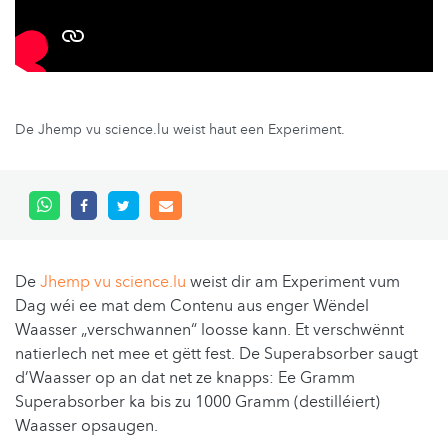
De Jhemp vu science.lu weist haut een Experiment.
De
Jhemp vu science.lu
weist dir am Experiment vum
Dag wéi ee mat dem Contenu aus enger Wëndel
Waasser „verschwannen“ loosse kann. Et verschwënnt
natierlech net mee et gëtt fest. De Superabsorber saugt
d’Waasser op an dat net ze knapps: Ee Gramm
Superabsorber ka bis zu 1000 Gramm (destilléiert)
Waasser opsaugen.