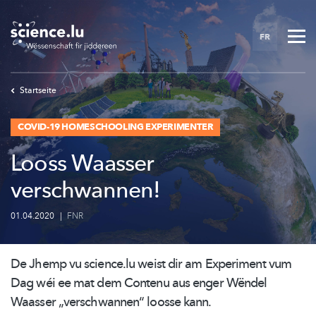
Skip
to
FR
main
content
Startseite
COVID-19 HOMESCHOOLING EXPERIMENTER
Looss Waasser
verschwannen!
01.04.2020
|
FNR
De Jhemp vu science.lu weist dir am Experiment vum
Dag wéi ee mat dem Contenu aus enger Wëndel
Waasser
„verschwannen“
loosse kann.