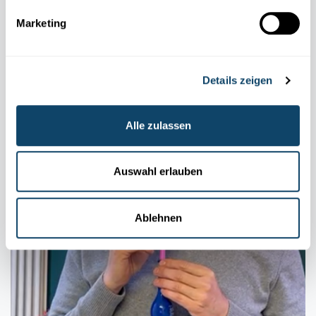
Marketing
Details zeigen
WANTER-EXPERIMENT
Alle zulassen
Bau e Schnéimännchen ouni Schnéi – a looss
e schmëlzen
Auswahl erlauben
FNR
Ablehnen