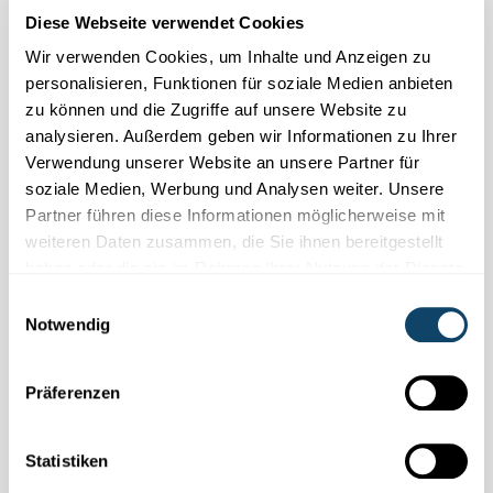
Diese Webseite verwendet Cookies
Wir verwenden Cookies, um Inhalte und Anzeigen zu
personalisieren, Funktionen für soziale Medien anbieten
zu können und die Zugriffe auf unsere Website zu
analysieren. Außerdem geben wir Informationen zu Ihrer
Verwendung unserer Website an unsere Partner für
soziale Medien, Werbung und Analysen weiter. Unsere
Partner führen diese Informationen möglicherweise mit
ENERGIE DER SONNE
weiteren Daten zusammen, die Sie ihnen bereitgestellt
Welcher Luftballon platzt schneller in der
haben oder die sie im Rahmen Ihrer Nutzung der Dienste
Sonne?
gesammelt haben.
Einwilligungsauswahl
FNR
Notwendig
Präferenzen
Statistiken