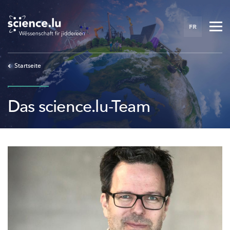
Skip
to
FR
main
content
Startseite
Das science.lu-Team