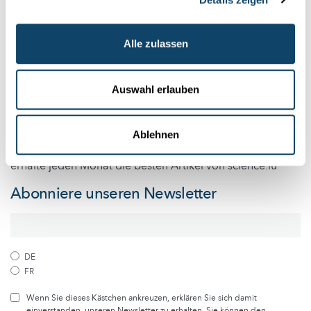
Youtube-Kanal
Alle zulassen
Folge der Welt der Wissenschaft
Auswahl erlauben
und Forschung in Luxemburg
Ablehnen
Melde dich kostenlos bei unserem Newsletter an und
erhalte jeden Monat die besten Artikel von science.lu
Abonniere unseren Newsletter
DE
FR
Wenn Sie dieses Kästchen ankreuzen, erklären Sie sich damit
einverstanden, unseren Newsletter zu erhalten. Sie können den