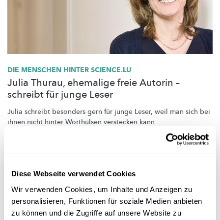
DIE MENSCHEN HINTER SCIENCE.LU
Julia Thurau, ehemalige freie Autorin –
schreibt für junge Leser
Julia schreibt besonders gern für junge Leser, weil man sich bei
ihnen nicht hinter Worthülsen verstecken kann.
FNR
Diese Webseite verwendet Cookies
Pagination
Wir verwenden Cookies, um Inhalte und Anzeigen zu
Previous
‹ Previous
Page
1
Current
2
personalisieren, Funktionen für soziale Medien anbieten
page
page
zu können und die Zugriffe auf unsere Website zu