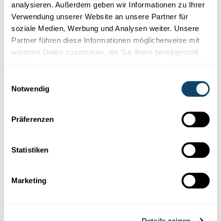
analysieren. Außerdem geben wir Informationen zu Ihrer
Verwendung unserer Website an unsere Partner für
soziale Medien, Werbung und Analysen weiter. Unsere
Folge
science.lu
Partner führen diese Informationen möglicherweise mit
weiteren Daten zusammen, die Sie ihnen bereitgestellt
haben oder die sie im Rahmen Ihrer Nutzung der Dienste
gesammelt haben.
Einwilligungsauswahl
Diese Plugins sind ausgeblendet, weil Sie
Notwendig
Cookies im Zusammenhang mit sozialen
Netzwerken abgelehnt haben. Um sie zu
sehen, ändern Sie bitte Ihre Einstellungen.
Präferenzen
EINSTELLUNGEN ÄNDERN
Statistiken
Marketing
Abonniere unseren
Details zeigen