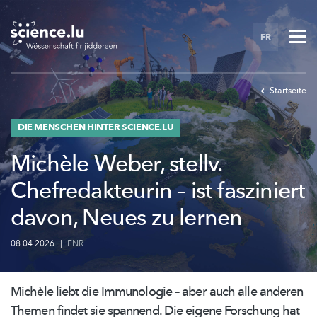
Skip
to
FR
main
content
Startseite
DIE MENSCHEN HINTER SCIENCE.LU
Michèle Weber, stellv.
Chefredakteurin – ist fasziniert
davon, Neues zu lernen
08.04.2026
|
FNR
Michèle liebt die Immunologie – aber auch alle anderen
Themen findet sie spannend. Die eigene Forschung hat