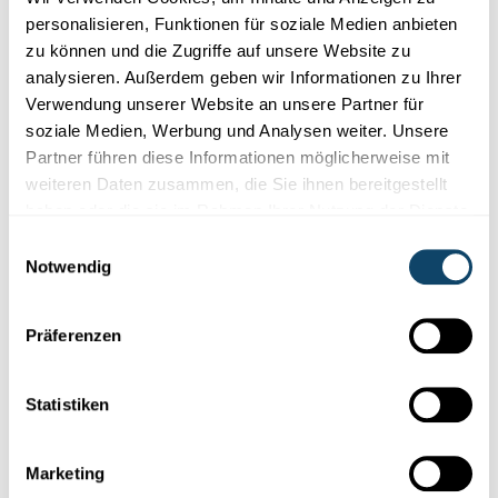
Michèle ist ein echter Outdoorfreak. In der Freizeit sieht
personalisieren, Funktionen für soziale Medien anbieten
man sie selten ohne Wanderschuhe, Mountainbike oder
zu können und die Zugriffe auf unsere Website zu
Kletterausrüstung – und leider viel zu selten mit einem
analysieren. Außerdem geben wir Informationen zu Ihrer
Surfbrett.
Verwendung unserer Website an unsere Partner für
soziale Medien, Werbung und Analysen weiter. Unsere
Letzte Aktualisierung: 08.04.2026
Partner führen diese Informationen möglicherweise mit
weiteren Daten zusammen, die Sie ihnen bereitgestellt
haben oder die sie im Rahmen Ihrer Nutzung der Dienste
Folge
science.lu
gesammelt haben.
Einwilligungsauswahl
Notwendig
Diese Plugins sind ausgeblendet, weil Sie
Präferenzen
Cookies im Zusammenhang mit sozialen
Netzwerken abgelehnt haben. Um sie zu
sehen, ändern Sie bitte Ihre Einstellungen.
Statistiken
EINSTELLUNGEN ÄNDERN
Marketing