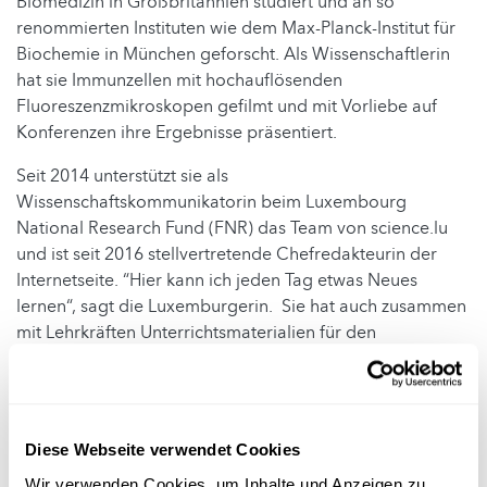
Biomedizin in Großbritannien studiert und an so
renommierten Instituten wie dem Max-Planck-Institut für
Biochemie in München geforscht. Als Wissenschaftlerin
hat sie Immunzellen mit hochauflösenden
Fluoreszenzmikroskopen gefilmt und mit Vorliebe auf
Konferenzen ihre Ergebnisse präsentiert.
Seit 2014 unterstützt sie als
Wissenschaftskommunikatorin beim Luxembourg
National Research Fund (FNR) das Team von science.lu
und ist seit 2016 stellvertretende Chefredakteurin der
Internetseite. “Hier kann ich jeden Tag etwas Neues
lernen“, sagt die Luxemburgerin. Sie hat auch zusammen
mit Lehrkräften Unterrichtsmaterialien für den
naturwissenschaftlichen Unterricht in der Grundschule
entwickelt und ist Mit-Herausgeberin des Experimente-
Handbuchs für Lehrkräfte
„WOW“
. Seit 2021 arbeitet sie
auch an gesellschaftlich relevanten Themen der Video-
Diese Webseite verwendet Cookies
Reihe
„Ziel mir keng!“
mit.
Wir verwenden Cookies, um Inhalte und Anzeigen zu