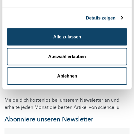
Details zeigen
Abonniere unseren
Alle zulassen
Youtube-Kanal
Auswahl erlauben
Folge der Welt der Wissenschaft
Ablehnen
und Forschung in Luxemburg
Melde dich kostenlos bei unserem Newsletter an und
erhalte jeden Monat die besten Artikel von science.lu
Abonniere unseren Newsletter