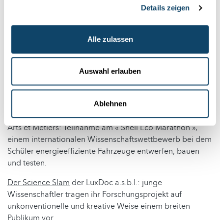
Das Projekt „Küchenchemie“
zwischen Grundschulen und
Details zeigen
der a.s.b.l. „Déi Kleng Fuerscher“ : Kinder
experimentieren mit Gegenständen aus der Küche.
Alle zulassen
Die Wissenschaftsmesse „CDays“
des Lycée Technique
Ettelbrück : Schüler der 11e und 12e lernen
Auswahl erlauben
wissenschaftliche Berufe anhand von interaktiven
Workshops kennen, die von Vertretern aus der
luxemburgischen Industrie gestaltet werden.
Ablehnen
Der Wissenschaftswettbewerb
des Lycée technique des
Arts et Métiers: Teilnahme am « Shell Eco Marathon »,
einem internationalen Wissenschaftswettbewerb bei dem
Schüler energieeffiziente Fahrzeuge entwerfen, bauen
und testen.
Der Science Slam
der LuxDoc a.s.b.l.: junge
Wissenschaftler tragen ihr Forschungsprojekt auf
unkonventionelle und kreative Weise einem breiten
Publikum vor.