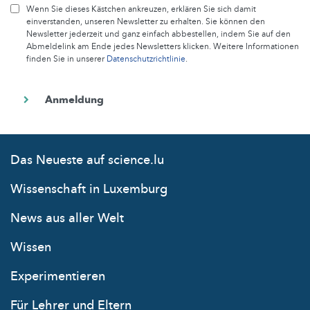
Wenn Sie dieses Kästchen ankreuzen, erklären Sie sich damit
einverstanden, unseren Newsletter zu erhalten. Sie können den
Newsletter jederzeit und ganz einfach abbestellen, indem Sie auf den
Abmeldelink am Ende jedes Newsletters klicken. Weitere Informationen
finden Sie in unserer
Datenschutzrichtlinie
.
Das Neueste auf science.lu
Wissenschaft in Luxemburg
News aus aller Welt
Wissen
Experimentieren
Für Lehrer und Eltern