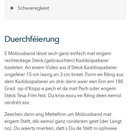
Schwieregkeet
Duerchféierung
E Möbiusband léisst sech ganz einfach mat engem
rechteckege Stéck (gebrauchten) Kaddospabeier
bastelen. An eisem Video ass d’Stéck Kaddospabeier
ongeféier 15 cm laang an 3 cm breet. Form ee Réng aus
dem Kaddospabeier an dréi dann awer een Enn em 180
Grad op d’Kopp a pech et da mat Pech oder engem
Stéck Tesa-Film fest. Du kriss esou ee Réng deen eemol
verdréit ass.
Zeechen dann eng Mëttellinn um Möbiusband mat
engem Stëft, déi eemol ganz ronderëm geet (der Längt
no). Du wäerts mierken, datt s Du de Stëft ni ophiewe