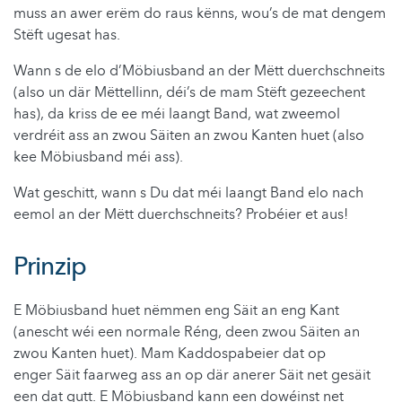
muss an awer erëm do raus kënns, wou’s de mat dengem
Stëft ugesat has.
Wann s de elo d’Möbiusband an der Mëtt duerchschneits
(also un där Mëttellinn, déi’s de mam Stëft gezeechent
has), da kriss de ee méi laangt Band, wat zweemol
verdréit ass an zwou Säiten an zwou Kanten huet (also
kee Möbiusband méi ass).
Wat geschitt, wann s Du dat méi laangt Band elo nach
eemol an der Mëtt duerchschneits? Probéier et aus!
Prinzip
E Möbiusband huet nëmmen eng Säit an eng Kant
(anescht wéi een normale Réng, deen zwou Säiten an
zwou Kanten huet). Mam Kaddospabeier dat op
enger Säit faarweg ass an op där anerer Säit net gesäit
een dat gutt. E Möbiusband kann een dowéinst net