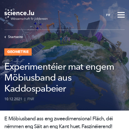
Skip
to
FR
main
content
Startseite
GEOMETRIE
Experimentéier mat engem
Möbiusband aus
Kaddospabeier
10.12.2021
|
FNR
E Möbiusband ass eng
zweedimensional
Fläch, déi
nëmmen eng Säit an eng Kant huet.
Faszinéierend!