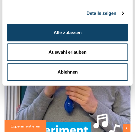
Experimentieren
Details zeigen
WANTER-EXPERIMENT
Bau e Schnéimännchen ouni Schnéi – a looss
Alle zulassen
e schmëlzen
FNR
Auswahl erlauben
Ablehnen
Experimentieren