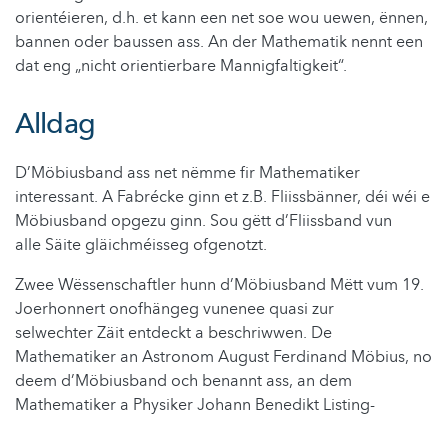
orientéieren, d.h. et kann een net soe wou uewen, ënnen,
bannen oder baussen ass. An der Mathematik nennt een
dat eng „nicht orientierbare Mannigfaltigkeit“.
Alldag
D’Möbiusband ass net nëmme fir Mathematiker
interessant. A Fabrécke ginn et z.B. Fliissbänner, déi wéi e
Möbiusband opgezu ginn. Sou gëtt d’Fliissband vun
alle Säite gläichméisseg ofgenotzt.
Zwee Wëssenschaftler hunn d’Möbiusband Mëtt vum 19.
Joerhonnert onofhängeg vunenee quasi zur
selwechter Zäit entdeckt a beschriwwen. De
Mathematiker an Astronom August Ferdinand Möbius, no
deem d’Möbiusband och benannt ass, an dem
Mathematiker a Physiker Johann Benedikt Listing-