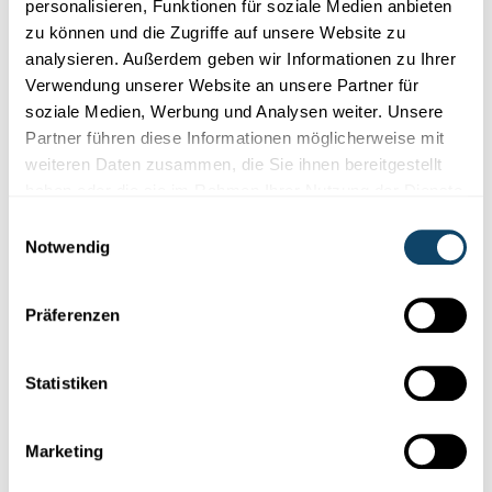
personalisieren, Funktionen für soziale Medien anbieten
zu können und die Zugriffe auf unsere Website zu
analysieren. Außerdem geben wir Informationen zu Ihrer
Verwendung unserer Website an unsere Partner für
Experimentieren
soziale Medien, Werbung und Analysen weiter. Unsere
Partner führen diese Informationen möglicherweise mit
ENERGIE DER SONNE
weiteren Daten zusammen, die Sie ihnen bereitgestellt
Welcher Luftballon platzt schneller in der
haben oder die sie im Rahmen Ihrer Nutzung der Dienste
Sonne?
gesammelt haben.
Einwilligungsauswahl
FNR
Notwendig
Präferenzen
Statistiken
Marketing