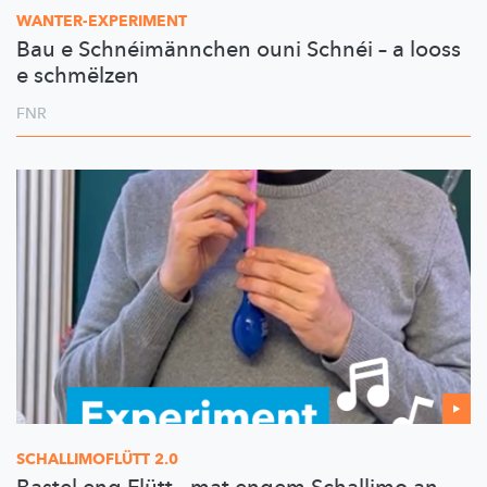
WANTER-EXPERIMENT
Bau e Schnéimännchen ouni Schnéi – a looss
e schmëlzen
FNR
SCHALLIMOFLÜTT
2.0