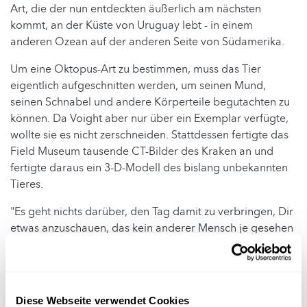
Art, die der nun entdeckten äußerlich am nächsten
kommt, an der Küste von Uruguay lebt - in einem
anderen Ozean auf der anderen Seite von Südamerika.
Um eine Oktopus-Art zu bestimmen, muss das Tier
eigentlich aufgeschnitten werden, um seinen Mund,
seinen Schnabel und andere Körperteile begutachten zu
können. Da Voight aber nur über ein Exemplar verfügte,
wollte sie es nicht zerschneiden. Stattdessen fertigte das
Field Museum tausende CT-Bilder des Kraken an und
fertigte daraus ein 3-D-Modell des bislang unbekannten
Tieres.
"Es geht nichts darüber, den Tag damit zu verbringen, Dir
etwas anzuschauen, das kein anderer Mensch je gesehen
hat", erklärte die Chefin des Röntgen-Labors des Field
Museum, Stephanie Smith.
Abgesehen von seiner blauen Farbe, die in der Natur
Diese Webseite verwendet Cookies
seltener vorkommt als andere Farben, weist der kleine