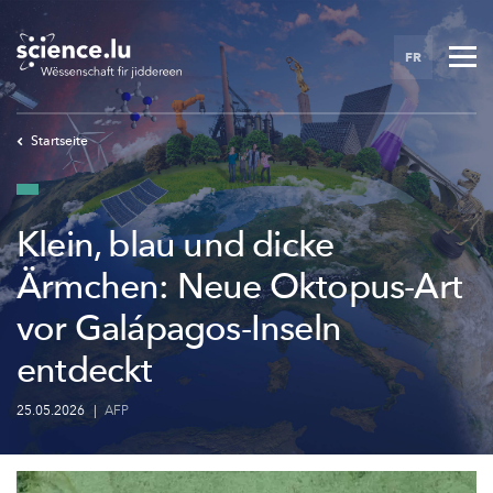
Skip
to
FR
main
content
Startseite
Klein, blau und dicke
Ärmchen: Neue Oktopus-Art
vor Galápagos-Inseln
entdeckt
25.05.2026
|
AFP