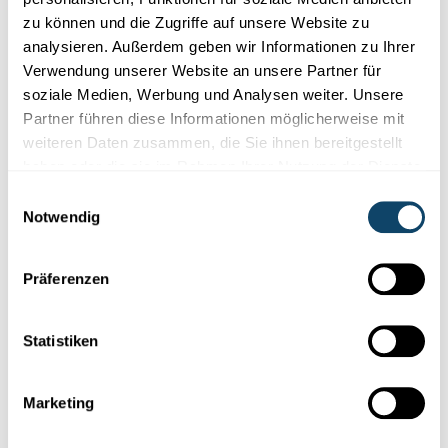
zu können und die Zugriffe auf unsere Website zu
analysieren. Außerdem geben wir Informationen zu Ihrer
Verwendung unserer Website an unsere Partner für
soziale Medien, Werbung und Analysen weiter. Unsere
SpaceX absolviert ersten erfolgreichen
Partner führen diese Informationen möglicherweise mit
Starship-Testflug seit Börsengang
weiteren Daten zusammen, die Sie ihnen bereitgestellt
haben oder die sie im Rahmen Ihrer Nutzung der Dienste
AFP
gesammelt haben.
Einwilligungsauswahl
Notwendig
Präferenzen
Statistiken
Marketing