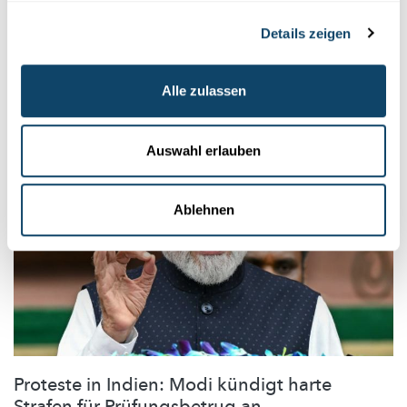
Forschungsbericht: Orcas zerfetzen Fische
Details zeigen
"zum Spaß"
Alle zulassen
AFP
Auswahl erlauben
Ablehnen
Proteste in Indien: Modi kündigt harte
Strafen für Prüfungsbetrug an