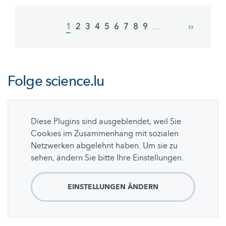
Pagination
Current
1
Page
2
Page
3
Page
4
Page
5
Page
6
Page
7
Page
8
Page
9
…
Next
››
page
page
Folge
science.lu
Diese Plugins sind ausgeblendet, weil Sie
Cookies im Zusammenhang mit sozialen
Netzwerken abgelehnt haben. Um sie zu
sehen, ändern Sie bitte Ihre Einstellungen.
EINSTELLUNGEN ÄNDERN