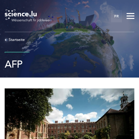
Skip
to
FR
main
content
Startseite
AFP