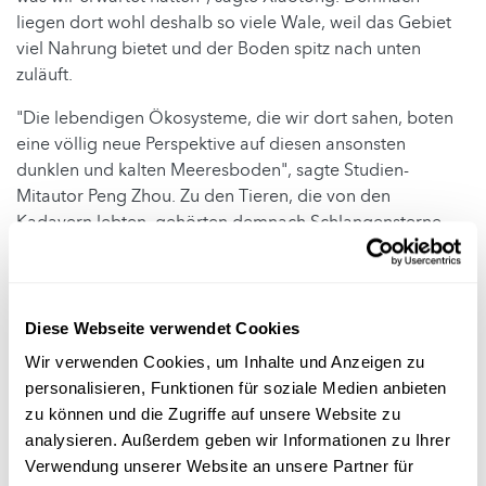
liegen dort wohl deshalb so viele Wale, weil das Gebiet
viel Nahrung bietet und der Boden spitz nach unten
zuläuft.
"Die lebendigen Ökosysteme, die wir dort sahen, boten
eine völlig neue Perspektive auf diesen ansonsten
dunklen und kalten Meeresboden", sagte Studien-
Mitautor Peng Zhou. Zu den Tieren, die von den
Kadavern lebten, gehörten demnach Schlangensterne,
Quallen und Muscheln.
Der Ozeanforscher Craig Smith von der University of
Hawaii bezeichnete die Entdeckung gegenüber AFP als
Diese Webseite verwendet Cookies
"äußerst spannend". "Die große Zahl dokumentierter
Wir verwenden Cookies, um Inhalte und Anzeigen zu
fossiler Wal-Kadaver – darunter eine neue Schnabelwalart
personalisieren, Funktionen für soziale Medien anbieten
– ist wirklich erstaunlich und von großer Bedeutung für
zu können und die Zugriffe auf unsere Website zu
das Verständnis der Evolution und Verbreitung von
analysieren. Außerdem geben wir Informationen zu Ihrer
Walen", erklärte er.
Verwendung unserer Website an unsere Partner für