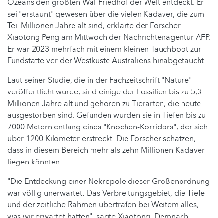
Ozeans den größten Wal-Friedhof der Welt entdeckt. Er
sei "erstaunt" gewesen über die vielen Kadaver, die zum
Teil Millionen Jahre alt sind, erklärte der Forscher
Xiaotong Peng am Mittwoch der Nachrichtenagentur AFP.
Er war 2023 mehrfach mit einem kleinen Tauchboot zur
Fundstätte vor der Westküste Australiens hinabgetaucht.
Laut seiner Studie, die in der Fachzeitschrift "Nature"
veröffentlicht wurde, sind einige der Fossilien bis zu 5,3
Millionen Jahre alt und gehören zu Tierarten, die heute
ausgestorben sind. Gefunden wurden sie in Tiefen bis zu
7000 Metern entlang eines "Knochen-Korridors", der sich
über 1200 Kilometer erstreckt. Die Forscher schätzen,
dass in diesem Bereich mehr als zehn Millionen Kadaver
liegen könnten.
"Die Entdeckung einer Nekropole dieser Größenordnung
war völlig unerwartet: Das Verbreitungsgebiet, die Tiefe
und der zeitliche Rahmen übertrafen bei Weitem alles,
was wir erwartet hatten", sagte Xiaotong. Demnach