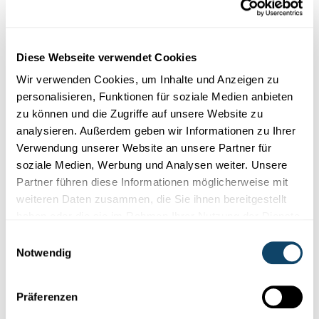
einigen Jahren erholen, wenn mehr größere Fische
herangewachsen sind.
Der Bestand an Großmuscheln sei hingegen weiterhin
Diese Webseite verwendet Cookies
"massiv beeinträchtigt". Damit fehlten die effektivsten
natürlichen Filtrierer, was ein verstärktes Algenwachstum
Wir verwenden Cookies, um Inhalte und Anzeigen zu
der verschiedensten Arten in der Oder begünstigen
personalisieren, Funktionen für soziale Medien anbieten
dürfte.
zu können und die Zugriffe auf unsere Website zu
analysieren. Außerdem geben wir Informationen zu Ihrer
Das Forschungsteam empfiehlt eine deutliche
Verwendung unserer Website an unsere Partner für
Verringerung des Salzgehalts der Oder, ansonsten
soziale Medien, Werbung und Analysen weiter. Unsere
könnte sich die Katastrophe wiederholen. Ein erhöhter
Partner führen diese Informationen möglicherweise mit
Salzgehalt hatte die Ausbreitung der toxischen Alge
weiteren Daten zusammen, die Sie ihnen bereitgestellt
entscheidend begünstigt. Zudem raten die Experten zur
haben oder die sie im Rahmen Ihrer Nutzung der Dienste
Wiederherstellung naturnaher Auen, den Anschluss von
gesammelt haben.
Einwilligungsauswahl
Nebengewässern und Deichrückverlegungen. Dies stärke
Notwendig
die Widerstandskraft der Fischbestände gegenüber
klimabedingten und menschengemachten Belastungen.
Präferenzen
"Die Umweltkatastrophe in der Oder im Sommer 2022