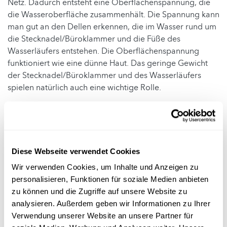
Netz. Dadurch entsteht eine Oberflächenspannung, die
die Wasseroberfläche zusammenhält. Die Spannung kann
man gut an den Dellen erkennen, die im Wasser rund um
die Stecknadel/Büroklammer und die Füße des
Wasserläufers entstehen. Die Oberflächenspannung
funktioniert wie eine dünne Haut. Das geringe Gewicht
der Stecknadel/Büroklammer und des Wasserläufers
spielen natürlich auch eine wichtige Rolle.
Eine detailliertere Erklärung und weitere Infos findest du
im Abschnitt „
Hintergrundwissen
“.
Anmerkung:
Du musst als Lehrperson nicht alle
Diese Webseite verwendet Cookies
Antworten und Erklärungen bereits kennen. Es geht in
dieser Rubrik „Ideen für den naturwissenschaftlichen
Wir verwenden Cookies, um Inhalte und Anzeigen zu
Unterricht in der Grundschule“ vielmehr darum den
personalisieren, Funktionen für soziale Medien anbieten
Kindern die wissenschaftliche Methode (Frage –
zu können und die Zugriffe auf unsere Website zu
Hypothese – Experiment – Beobachtung/Fazit) näher zu
analysieren. Außerdem geben wir Informationen zu Ihrer
bringen, damit sie lernen diese selbstständig
Verwendung unserer Website an unsere Partner für
anzuwenden. Ihr könnt die Antwort(en)/Erklärung(en) in