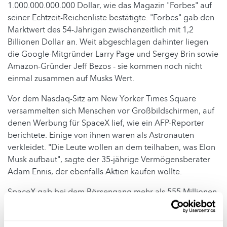
1.000.000.000.000 Dollar, wie das Magazin "Forbes" auf
seiner Echtzeit-Reichenliste bestätigte. "Forbes" gab den
Marktwert des 54-Jährigen zwischenzeitlich mit 1,2
Billionen Dollar an. Weit abgeschlagen dahinter liegen
die Google-Mitgründer Larry Page und Sergey Brin sowie
Amazon-Gründer Jeff Bezos - sie kommen noch nicht
einmal zusammen auf Musks Wert.
Vor dem Nasdaq-Sitz am New Yorker Times Square
versammelten sich Menschen vor Großbildschirmen, auf
denen Werbung für SpaceX lief, wie ein AFP-Reporter
berichtete. Einige von ihnen waren als Astronauten
verkleidet. "Die Leute wollen an dem teilhaben, was Elon
Musk aufbaut", sagte der 35-jährige Vermögensberater
Adam Ennis, der ebenfalls Aktien kaufen wollte.
SpaceX gab bei dem Börsengang mehr als 555 Millionen
Aktien zum Einheitspreis von 135 Dollar aus. Wegen der
riesigen Nachfrage hatten Emissionsbanken eine Option,