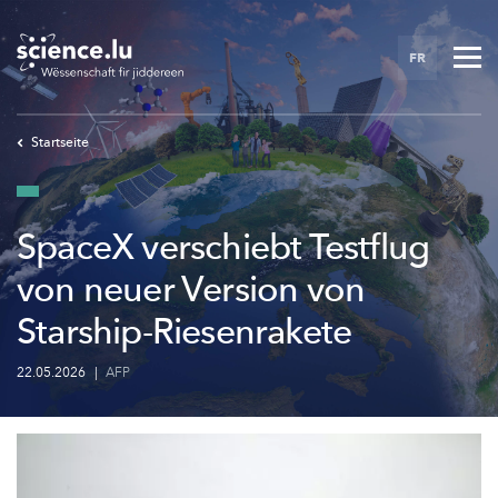
Skip
to
FR
main
content
Startseite
SpaceX verschiebt Testflug
von neuer Version von
Starship-Riesenrakete
22.05.2026
|
AFP