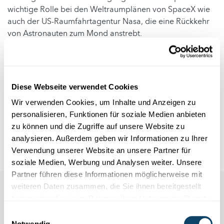
wichtige Rolle bei den Weltraumplänen von SpaceX wie
auch der US-Raumfahrtagentur Nasa, die eine Rückkehr
von Astronauten zum Mond anstrebt.
Starship-Tests sind immer wieder in spektakulären
Explosionen geendet. Die letzten Versuche waren aber
erfolgreich.
Diese Webseite verwendet Cookies
Erst am Mittwoch hatte SpaceX Pläne für seinen
Wir verwenden Cookies, um Inhalte und Anzeigen zu
geplanten Rekord-Börsengang bekanntgegeben. Das
personalisieren, Funktionen für soziale Medien anbieten
Aktiendebüt des Raketen- und Satellitenbauers könnte
zu können und die Zugriffe auf unsere Website zu
sämtliche Börsengänge der Geschichte in den Schatten
analysieren. Außerdem geben wir Informationen zu Ihrer
stellen.
Verwendung unserer Website an unsere Partner für
soziale Medien, Werbung und Analysen weiter. Unsere
Partner führen diese Informationen möglicherweise mit
weiteren Daten zusammen, die Sie ihnen bereitgestellt
haben oder die sie im Rahmen Ihrer Nutzung der Dienste
gesammelt haben.
Einwilligungsauswahl
Notwendig