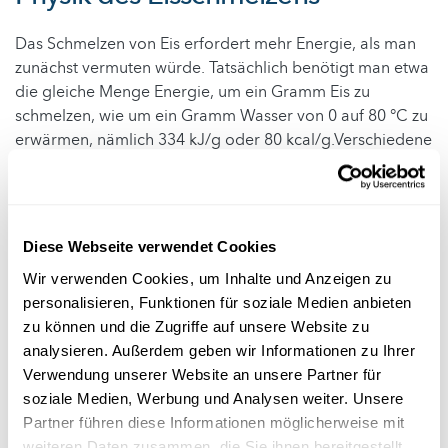
Das Schmelzen von Eis erfordert mehr Energie, als man
zunächst vermuten würde. Tatsächlich benötigt man etwa
die gleiche Menge Energie, um ein Gramm Eis zu
schmelzen, wie um ein Gramm Wasser von 0 auf 80 °C zu
erwärmen, nämlich 334 kJ/g oder 80 kcal/g.Verschiedene
Methoden und Kombinationen können genutzt werden,
um diese Energie schnellstmöglich dem Eis zuzuführen:
Erhöhung der Kontaktfläche zur warmen Luft:
Bei
Diese Webseite verwendet Cookies
Raumtemperatur kann die Umgebungsluft zum
Schmelzen genutzt werden. Das dauert jedoch etwas.
Wir verwenden Cookies, um Inhalte und Anzeigen zu
Beschleunigt wird dieser Prozess, indem man das Eis
personalisieren, Funktionen für soziale Medien anbieten
zerkleinert und somit die Kontaktfläche mit der
zu können und die Zugriffe auf unsere Website zu
Umgebungsluft erhöht.
analysieren. Außerdem geben wir Informationen zu Ihrer
Verwendung unserer Website an unsere Partner für
Ventilator:
Mittels Ventilator bläst man ständig
soziale Medien, Werbung und Analysen weiter. Unsere
“warme”, also circa 22 Grad warme Luft auf das Eis.
Partner führen diese Informationen möglicherweise mit
Ausserdem, steigt die Luftfeuchtigkeit in der
weiteren Daten zusammen, die Sie ihnen bereitgestellt