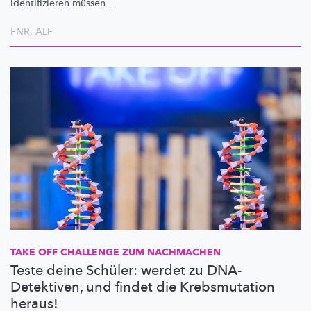
identifizieren
müssen...
FNR
,
ALF
TAKE OFF CHALLENGE ZUM NACHMACHEN
Teste deine Schüler: werdet zu DNA-
Detektiven, und findet die Krebsmutation
heraus!