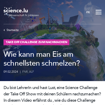
Skip
to
FR
main
content
Startseite
TAKE OFF CHALLENGE ZUM NACHMACHEN
Wie kann man Eis am
schnellsten schmelzen?
09.02.2024
|
FNR
,
ALF
Du bist LehrerIn und hast Lust, eine Science Challenge
der Take Off Show mit deinen Schülern nachzumachen?
In diesem Video erfährst du , wie du diese Challenge