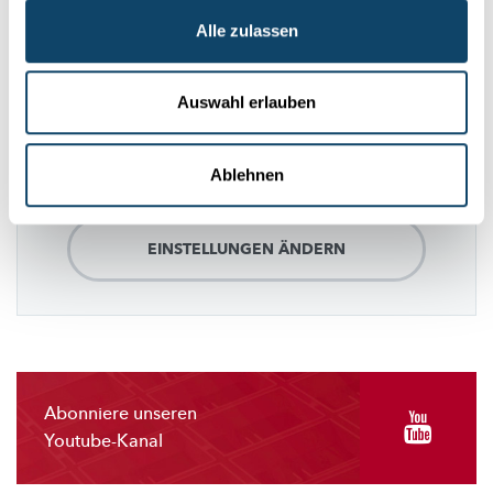
Folge
science.lu
Alle zulassen
Auswahl erlauben
Diese Plugins sind ausgeblendet, weil Sie
Cookies im Zusammenhang mit sozialen
Netzwerken abgelehnt haben. Um sie zu
Ablehnen
sehen, ändern Sie bitte Ihre Einstellungen.
EINSTELLUNGEN ÄNDERN
Abonniere unseren
Youtube-Kanal