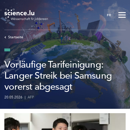
Skip
to
FR
main
content
Startseite
Vorläufige Tarifeinigung:
Langer Streik bei Samsung
vorerst abgesagt
20.05.2026
|
AFP