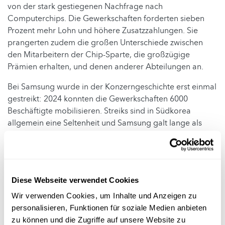
von der stark gestiegenen Nachfrage nach
Computerchips. Die Gewerkschaften forderten sieben
Prozent mehr Lohn und höhere Zusatzzahlungen. Sie
prangerten zudem die großen Unterschiede zwischen
den Mitarbeitern der Chip-Sparte, die großzügige
Prämien erhalten, und denen anderer Abteilungen an.
Bei Samsung wurde in der Konzerngeschichte erst einmal
gestreikt: 2024 konnten die Gewerkschaften 6000
Beschäftigte mobilisieren. Streiks sind in Südkorea
allgemein eine Seltenheit und Samsung galt lange als
besonders gewerkschaftsfeindlich. Der Gründer Lee
Byung Chul hatte geschworen, Gewerkschaften nicht
zuzulassen, "bis ich Erde über meinen Augen habe". Er
starb 1987. Die erste Gewerkschaft bei Samsung
Diese Webseite verwendet Cookies
Electronics wurde Ende der 2010er Jahre gegründet.
Wir verwenden Cookies, um Inhalte und Anzeigen zu
Die Geschäftsführung hatte erklärt, es dürfe "auf keinen
personalisieren, Funktionen für soziale Medien anbieten
Fall" zu einem Streik kommen. Sie sei bereit, "bis zum
zu können und die Zugriffe auf unsere Website zu