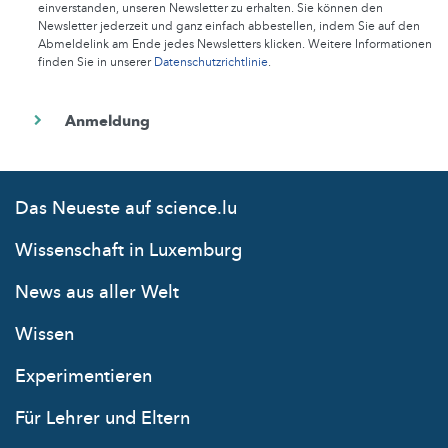
einverstanden, unseren Newsletter zu erhalten. Sie können den
Newsletter jederzeit und ganz einfach abbestellen, indem Sie auf den
Abmeldelink am Ende jedes Newsletters klicken. Weitere Informationen
finden Sie in unserer
Datenschutzrichtlinie
.
Das Neueste auf science.lu
Wissenschaft in Luxemburg
News aus aller Welt
Wissen
Experimentieren
Für Lehrer und Eltern