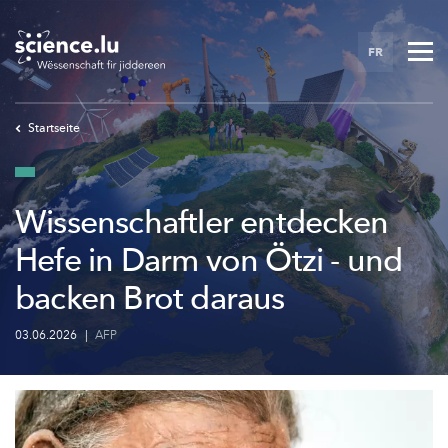
Skip
to
FR
main
content
Startseite
Wissenschaftler entdecken
Hefe in Darm von Ötzi - und
backen Brot daraus
03.06.2026
|
AFP