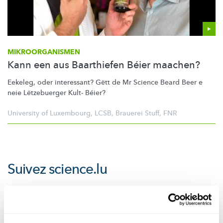
MIKROORGANISMEN
Kann een aus Baarthiefen Béier maachen?
Eekeleg, oder interessant? Gëtt de Mr Science Beard Beer e
neie Lëtzebuerger Kult- Béier?
University of Luxembourg
,
LCSB
,
Brauerei Stuff
,
FNR
Suivez
science.lu
Ces plugins sont masqués car vous avez
refusé les cookies liés aux réseaux sociaux.