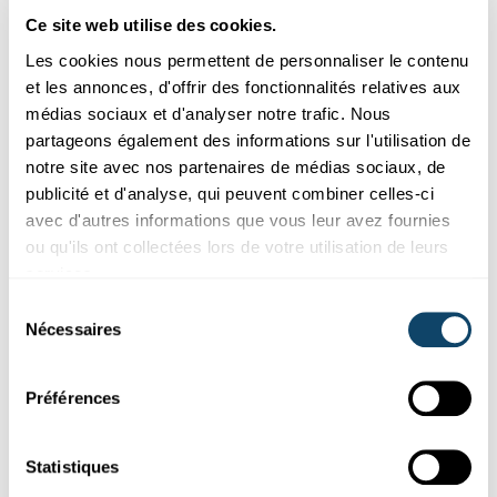
Pour les voir, veuillez changer vos
Ce site web utilise des cookies.
préférences.
Les cookies nous permettent de personnaliser le contenu
et les annonces, d'offrir des fonctionnalités relatives aux
CHANGER MES PRÉFÉRENCES
médias sociaux et d'analyser notre trafic. Nous
partageons également des informations sur l'utilisation de
notre site avec nos partenaires de médias sociaux, de
publicité et d'analyse, qui peuvent combiner celles-ci
avec d'autres informations que vous leur avez fournies
ou qu'ils ont collectées lors de votre utilisation de leurs
services.
Abonnez-vous à notre
chaîne Youtube
Sélection
Nécessaires
du
consentement
Préférences
Suivez le monde de la science et de
la recherche au Luxembourg
Statistiques