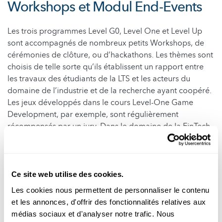
Workshops et Modul End-Events
Les trois programmes Level G0, Level One et Level Up
sont accompagnés de nombreux petits Workshops, de
cérémonies de clôture, ou d’hackathons. Les thèmes sont
choisis de telle sorte qu’ils établissent un rapport entre
les travaux des étudiants de la LTS et les acteurs du
domaine de l’industrie et de la recherche ayant coopéré.
Les jeux développés dans le cours Level-One Game
Development, par exemple, sont régulièrement
récompensés par un jury. Dans le domaine de la FinTech,
des hackathons ont lieu durant lesquels sont développés
de petits programmes ou des applications. Le thème de
l’investissement durable a été traité en coopération avec
la Bourse de Luxembourg, le thème de la numérisation
Ce site web utilise des cookies.
des soins médicaux a été traité en collaboration avec la
Les cookies nous permettent de personnaliser le contenu
Caisse Nationale de Santé. En 2021, un Financial
et les annonces, d'offrir des fonctionnalités relatives aux
Inclusion Hackathon a eu lieu en ligne, en raison de la
médias sociaux et d'analyser notre trafic. Nous
pandémie persistante.