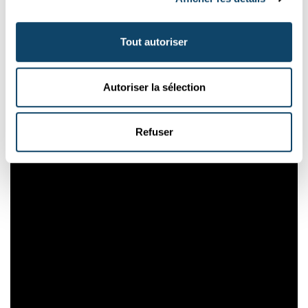
ou la Fondation ABBL pour l’éducation financière,
l’Association des Banques et Banquiers.
Tout autoriser
Auteur
: scienceRELATIONS (Insa Gülzow)
Rédaction
: Michèle Weber (FNR)
Autoriser la sélection
Refuser