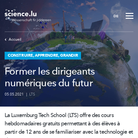
Skip
to
DE
main
content
Accueil
CONSTRUIRE, APPRENDRE, GRANDIR
Former les dirigeants
numériques du futur
05.05.2021
|
LTS
La Luxemburg Tech School (LTS) offre des cours
hebdomadaires gratuits permettant à des élèves à
partir de 12 ans de se familiariser avec la technologie et