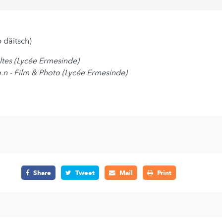
 däitsch)
ltes (Lycée Ermesinde)
.o.n - Film & Photo (Lycée Ermesinde)
Share
Tweet
Mail
Print