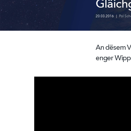
Gläich
20.03.2016
|
Pol Sch
An dësem Vi
enger Wipp 