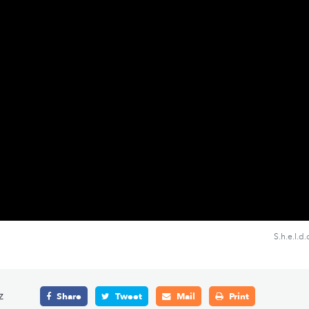
S.h.e.l.d
z
Share
Tweet
Mail
Print