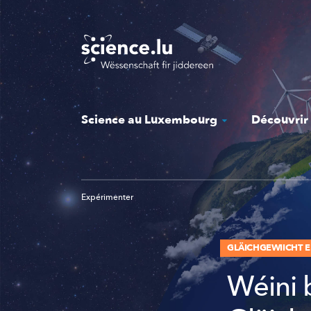
Skip
to
main
content
Science au Luxembourg
Découvrir
Expérimenter
GLÄICHGEWIICHT 
Wéini 