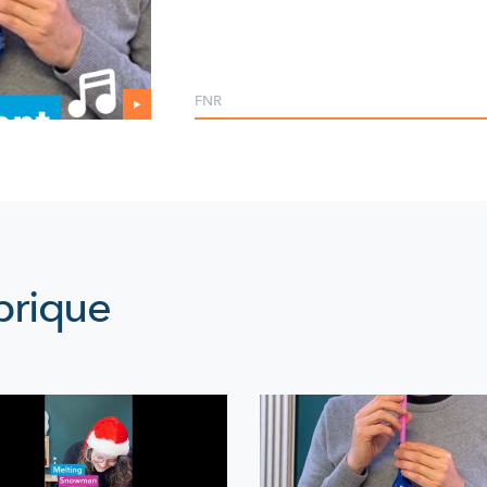
FNR
brique