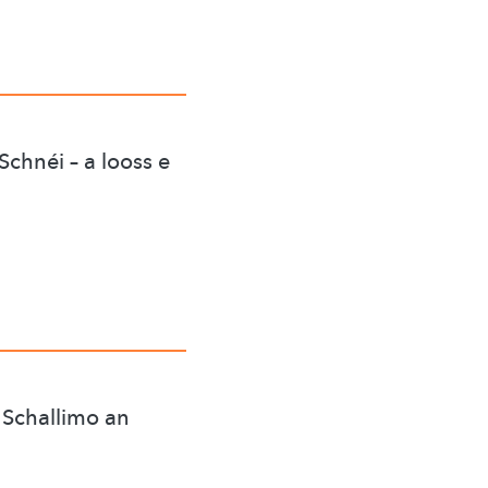
chnéi – a looss e
 Schallimo an