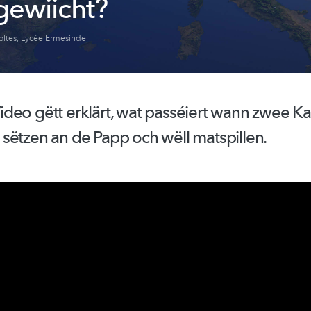
gewiicht?
oltes
,
Lycée Ermesinde
deo gëtt erklärt, wat passéiert wann zwee K
sëtzen an de Papp och wëll matspillen.