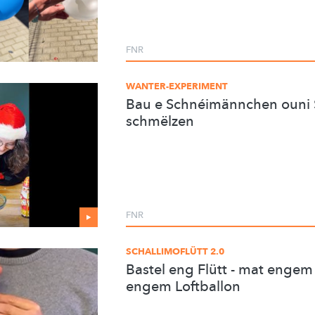
FNR
WANTER-EXPERIMENT
Bau e Schnéimännchen ouni S
schmëlzen
FNR
SCHALLIMOFLÜTT 2.0
Bastel eng Flütt - mat engem
engem Loftballon