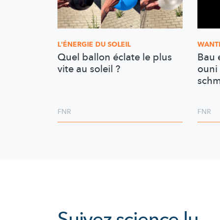
L'ÉNERGIE DU SOLEIL
WANT
Quel ballon éclate le plus
Bau 
vite au soleil ?
ouni 
schm
FNR
FNR
Suivez
science.lu