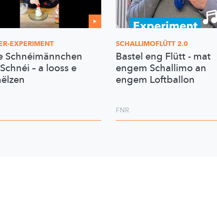
ER-EXPERIMENT
SCHALLIMOFLÜTT
2.0
e Schnéimännchen
Bastel eng Flütt - mat
Schnéi – a looss e
engem Schallimo an
ëlzen
engem Loftballon
FNR