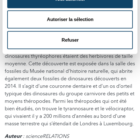
Rumelange à Luxembourg. Le fragment osseux a été
identifié comme un ostéoderme de dinosaure. Les
ostéodermes sont des structures d’écailles de plaques
Autoriser la sélection
osseuses dans les couches dermiques de la peau. Ils
peuvent faire partie de la carapace ou d’une défense
Refuser
mobile telle que la queue. Le fragment osseux provient
de la carapace d’un dinosaure thyréophore. Les
dinosaures thyréophores étaient des herbivores de taille
moyenne. Cette découverte est exposée dans la salle des
fossiles du Musée national d’histoire naturelle, qui abrite
également deux fossiles de dinosaures découverts en
2014. Il s’agit d’une couronne dentaire et d’un os d’orteil
typique des dinosaures du groupe carnivore des petits et
moyens théropodes. Parmi les théropodes qui ont été
bien étudiés, on trouve le tyrannosaure et le vélociraptor,
qui vivaient il y a 200 millions d’années au bord d’une
masse terrestre qui s’étendait de Londres à Luxembourg.
Auteur
: scienceRELATIONS