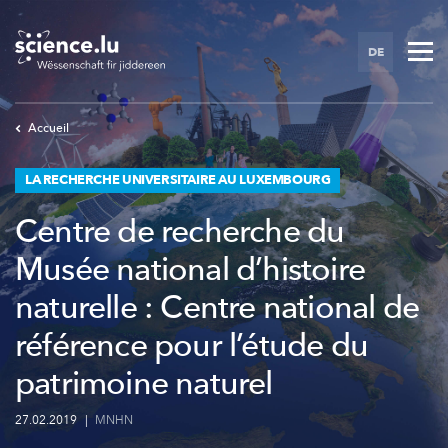
Skip
to
DE
main
content
Accueil
LA RECHERCHE UNIVERSITAIRE AU LUXEMBOURG
Centre de recherche du
Musée national d’histoire
naturelle : Centre national de
référence pour l’étude du
patrimoine naturel
27.02.2019
|
MNHN