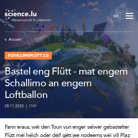
Skip
to
DE
main
content
Accueil
SCHALLIMOFLÜTT 2.0
Bastel eng Flütt - mat engem
Schallimo an engem
Loftballon
28.11.2025
|
FNR
Fann eraus, wéi den Toun vun enger selwer gebastelter
Flütt méi héich oder déif gëtt jee nodeems wéi vill Plaz