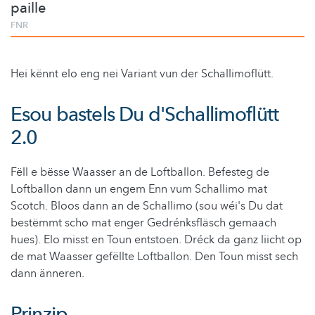
paille
FNR
Hei kënnt elo eng nei Variant vun der Schallimoflütt.
Esou bastels Du d'Schallimoflütt
2.0
Fëll e bësse Waasser an de Loftballon. Befesteg de
Loftballon dann un engem Enn vum Schallimo mat
Scotch. Bloos dann an de Schallimo (sou wéi's Du dat
bestëmmt scho mat enger Gedrénksfläsch gemaach
hues). Elo misst en Toun entstoen. Dréck da ganz liicht op
de mat Waasser gefëllte Loftballon. Den Toun misst sech
dann änneren.
Prinzip