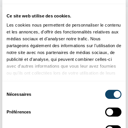
Ce site web utilise des cookies.
Aussi intéréssant
Les cookies nous permettent de personnaliser le contenu
et les annonces, d'offrir des fonctionnalités relatives aux
EXPERIMENT
MUSIK
médias sociaux et d'analyser notre trafic. Nous
partageons également des informations sur l'utilisation de
notre site avec nos partenaires de médias sociaux, de
publicité et d'analyse, qui peuvent combiner celles-ci
avec d'autres informations que vous leur avez fournies
ou qu'ils ont collectées lors de votre utilisation de leurs
services.
Sélection
Nécessaires
du
consentement
Préférences
Expérimenter
L'ÉNERGIE DU SOLEIL