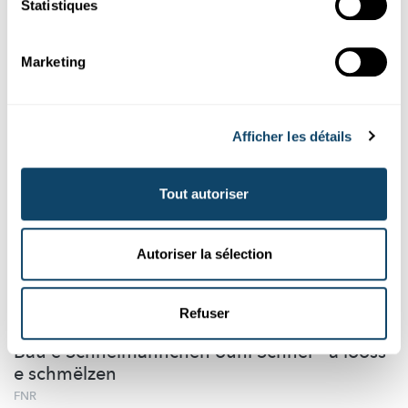
Statistiques
Quel ballon éclate le plus vite au soleil ?
FNR
Marketing
Afficher les détails
Tout autoriser
Autoriser la sélection
Expérimenter
Refuser
WANTER-EXPERIMENT
Bau e Schnéimännchen ouni Schnéi – a looss
e schmëlzen
FNR