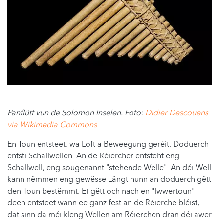
Panflütt vun de Solomon Inselen. Foto:
Didier Descouens
via Wikimedia Commons
En Toun entsteet, wa Loft a Beweegung geréit. Doduerch
entsti Schallwellen. An de Réiercher entsteht eng
Schallwell, eng sougenannt "stehende Welle". An déi Well
kann nëmmen eng gewësse Längt hunn an doduerch gëtt
den Toun bestëmmt. Et gëtt och nach en "Iwwertoun"
deen entsteet wann ee ganz fest an de Réierche bléist,
dat sinn da méi kleng Wellen am Réierchen dran déi awer