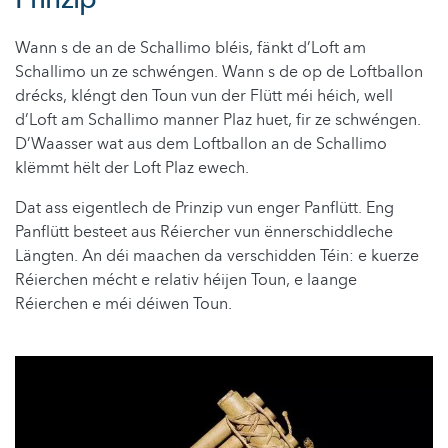
Wann s de an de Schallimo bléis, fänkt d’Loft am
Schallimo un ze schwéngen. Wann s de op de Loftballon
drécks, kléngt den Toun vun der Flütt méi héich, well
d’Loft am Schallimo manner Plaz huet, fir ze schwéngen.
D’Waasser wat aus dem Loftballon an de Schallimo
klëmmt hëlt der Loft Plaz ewech.
Dat ass eigentlech de Prinzip vun enger Panflütt. Eng
Panflütt besteet aus Réiercher vun ënnerschiddleche
Längten. An déi maachen da verschidden Téin: e kuerze
Réierchen mécht e relativ héijen Toun, e laange
Réierchen e méi déiwen Toun.