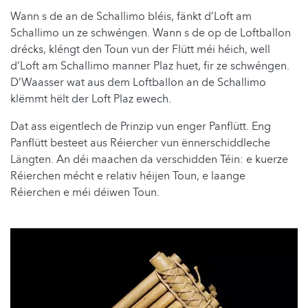
Wann s de an de Schallimo bléis, fänkt d’Loft am
Schallimo un ze schwéngen. Wann s de op de Loftballon
drécks, kléngt den Toun vun der Flütt méi héich, well
d’Loft am Schallimo manner Plaz huet, fir ze schwéngen.
D’Waasser wat aus dem Loftballon an de Schallimo
klëmmt hëlt der Loft Plaz ewech.
Dat ass eigentlech de Prinzip vun enger Panflütt. Eng
Panflütt besteet aus Réiercher vun ënnerschiddleche
Längten. An déi maachen da verschidden Téin: e kuerze
Réierchen mécht e relativ héijen Toun, e laange
Réierchen e méi déiwen Toun.