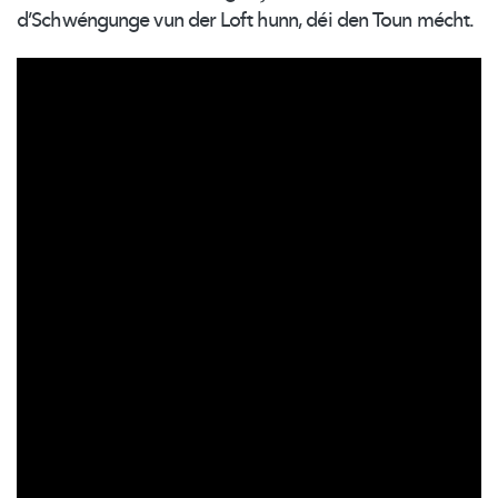
d’Schwéngunge
vun der Loft hunn, déi den Toun mécht.