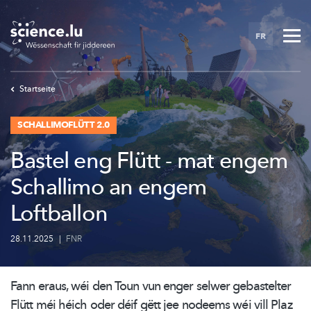
Skip
to
FR
main
content
Startseite
SCHALLIMOFLÜTT 2.0
Bastel eng Flütt - mat engem
Schallimo an engem
Loftballon
28.11.2025
|
FNR
Fann eraus, wéi den Toun vun enger selwer gebastelter
Flütt méi héich oder déif gëtt jee nodeems wéi vill Plaz