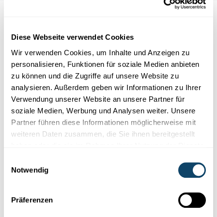
Auch interessant
Diese Webseite verwendet Cookies
EXPERIMENT
MUSIK
Wir verwenden Cookies, um Inhalte und Anzeigen zu
personalisieren, Funktionen für soziale Medien anbieten
zu können und die Zugriffe auf unsere Website zu
analysieren. Außerdem geben wir Informationen zu Ihrer
Verwendung unserer Website an unsere Partner für
soziale Medien, Werbung und Analysen weiter. Unsere
Partner führen diese Informationen möglicherweise mit
weiteren Daten zusammen, die Sie ihnen bereitgestellt
haben oder die sie im Rahmen Ihrer Nutzung der Dienste
gesammelt haben.
Einwilligungsauswahl
Notwendig
Experimentieren
Präferenzen
ENERGIE DER SONNE