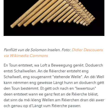
Panflütt vun de Solomon Inselen. Foto:
Didier Descouens
via Wikimedia Commons
En Toun entsteet, wa Loft a Beweegung geréit. Doduerch
entsti Schallwellen. An de Réiercher entsteht eng
Schallwell, eng sougenannt "stehende Welle". An déi Well
kann nëmmen eng gewësse Längt hunn an doduerch gëtt
den Toun bestëmmt. Et gëtt och nach en "Iwwertoun"
deen entsteet wann ee ganz fest an de Réierche bléist,
dat sinn da méi kleng Wellen am Réierchen dran déi awer
och genau op d'Längt vum Réierche passen.