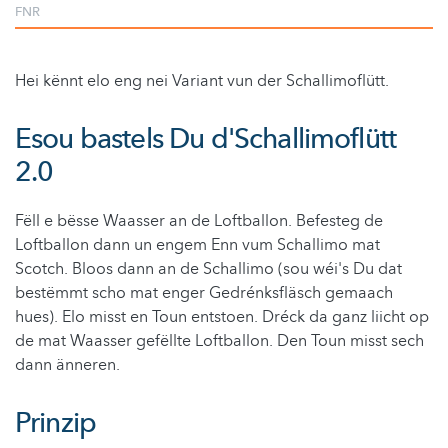
FNR
Hei kënnt elo eng nei Variant vun der Schallimoflütt.
Esou bastels Du d'Schallimoflütt
2.0
Fëll e bësse Waasser an de Loftballon. Befesteg de
Loftballon dann un engem Enn vum Schallimo mat
Scotch. Bloos dann an de Schallimo (sou wéi's Du dat
bestëmmt scho mat enger Gedrénksfläsch gemaach
hues). Elo misst en Toun entstoen. Dréck da ganz liicht op
de mat Waasser gefëllte Loftballon. Den Toun misst sech
dann änneren.
Prinzip