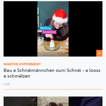
WANTER-EXPERIMENT
Bau e Schnéimännchen ouni Schnéi – a looss
e schmëlzen
FNR