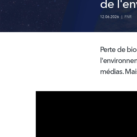
de l'e
12.06.2026
|
FNR
Perte de
bio
l'environn
médias. Mais