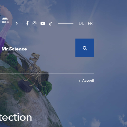
DE
FR
Mr Science
Accueil
tection