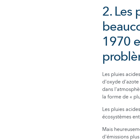
2. Les 
beauco
1970 e
problè
Les pluies acide
d'oxyde d'azote 
dans l'atmosphèr
la forme de « plu
Les pluies acides 
écosystèmes enti
Mais heureusemen
d'émissions plus