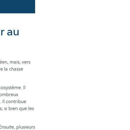
r au
éen, mais, vers
de la chasse
cosystème. Il
 nombreux
 Il contribue
, si bien que les
nsuite, plusieurs