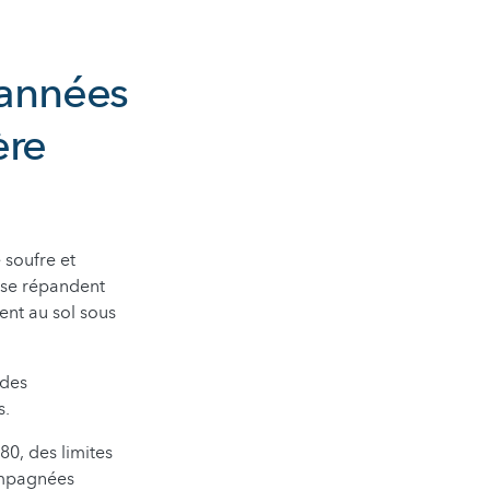
 années
ère
 soufre et
s se répandent
ent au sol sous
 des
s.
80, des limites
compagnées