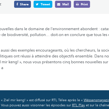
z
Share
Tweet
Mail
Print
ouvelles dans le domaine de l'environnement abondent : cata
e de biodiversité, pollution… doit-on en conclure que tous les 
e aussi des exemples encourageants, où les chercheurs, la socié
itiques ont réussi à atteindre des objectifs ensemble. Dans no
l mir keng! », nous vous présentons cinq bonnes nouvelles sur
 a
« Ziel mir keng! » est diffusé sur RTL Tëlee après le «
Wëssensmagazin
Vous pouvez aussi visionner les épisodes sur
RTL Play
et sur la chaîn