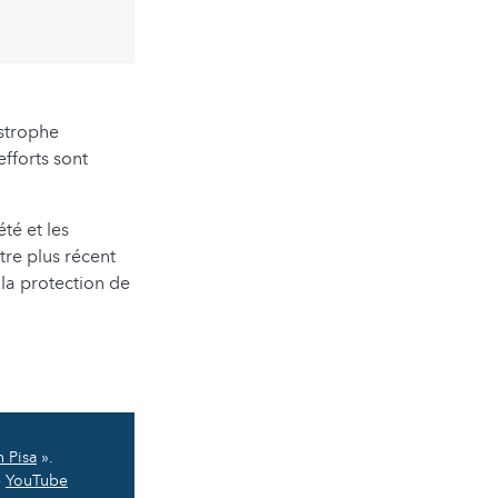
strophe
efforts sont
té et les
tre plus récent
 la protection de
 Pisa
».
e
YouTube