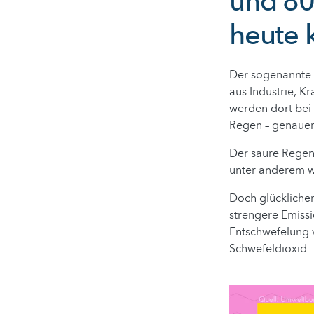
und 80
heute 
Der sogenannte 
aus Industrie, K
werden dort bei
Regen – genauer
Der saure Regen
unter anderem we
Doch glückliche
strengere Emissi
Entschwefelung 
Schwefeldioxid-