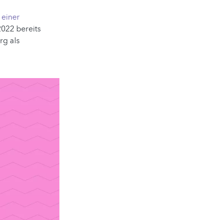
t
einer
022 bereits
rg als