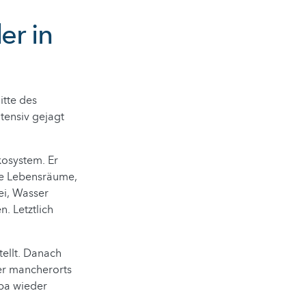
er in
itte des
ntensiv gejagt
kosystem. Er
ue Lebensräume,
ei, Wasser
. Letztlich
tellt. Danach
er mancherorts
opa wieder