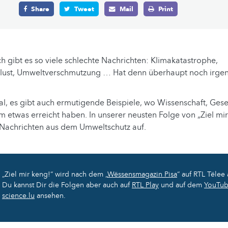
Share
Tweet
Mail
Print
 gibt es so viele schlechte Nachrichten: Klimakatastrophe,
erlust, Umweltverschmutzung … Hat denn überhaupt noch irge
, es gibt auch ermutigende Beispiele, wo Wissenschaft, Gese
m etwas erreicht haben. In unserer neusten Folge von „Ziel mi
e Nachrichten aus dem Umweltschutz auf.
„Ziel mir keng!“ wird nach dem „
Wëssensmagazin Pisa
“ auf RTL Tëlee 
Du kannst Dir die Folgen aber auch auf
RTL Play
und auf dem
YouTub
science.lu
ansehen.