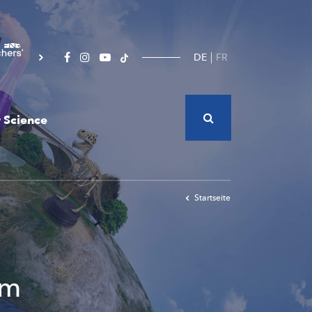
DE
FR
 Science
Startseite
em