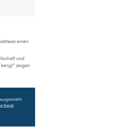
ndetwas einen
llschaft und
r keng!“ zeigen
ausgestrahlt.
e-Kanal