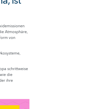
, ist
oxidemissionen
 die Atmosphäre,
 Form von
Ökosysteme,
pa schrittweise
wie die
er ihre