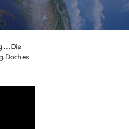
g
… Die
g.
Doch es