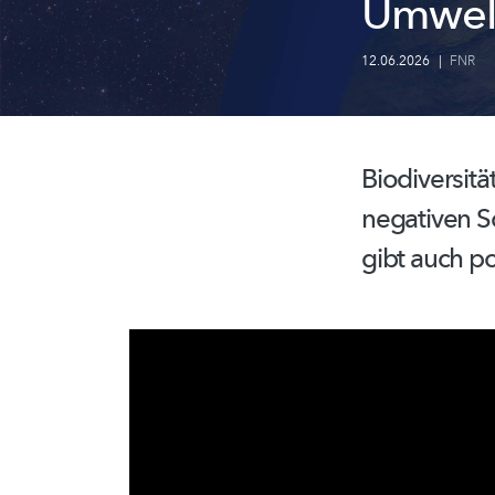
Umwel
12.06.2026
|
FNR
Biodiversität
negativen S
gibt auch po