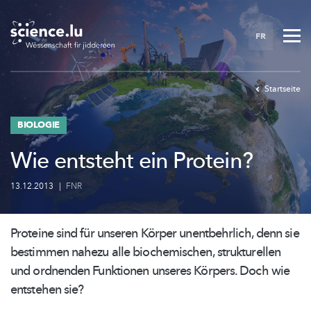
Skip
to
FR
main
content
Startseite
BIOLOGIE
Wie entsteht ein Protein?
13.12.2013
|
FNR
Proteine sind für unseren Körper
unentbehrlich,
denn sie
bestimmen nahezu alle
biochemischen,
strukturellen
und ordnenden Funktionen unseres Körpers. Doch wie
entstehen sie?