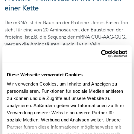
einer Kette
Die mRNA ist der Bauplan der Proteine: Jedes Basen-Trio
steht für eine von 20 Aminosäuren, den Bausteinen der
Proteine. Ist z.B. die Sequenz der mRNA CUU-AAG-GUG...
werden die Aminosäuren Leucin, Lysin, Valin...
verbunden. Der mal kurze mal längere Strang an
Aminosäuren bildet das jeweilige Protein.
Etwas komplizierter ist es trotzdem, denn die anfängliche
Diese Webseite verwendet Cookies
Annahme, dass jedes Gen für nur ein Protein kodiert, ist
Wir verwenden Cookies, um Inhalte und Anzeigen zu
falsch: Je nach Zelle und Entwicklungsstadium bestimmt
personalisieren, Funktionen für soziale Medien anbieten
das gleiche Gen den Aufbau verschiedener Proteine.
zu können und die Zugriffe auf unsere Website zu
Ein vielzitiertes Beispiel ist das DSCAM-Gen: Es kodiert
analysieren. Außerdem geben wir Informationen zu Ihrer
für insgesamt 38.000 Proteine. Wie ist das möglich, bleibt
Verwendung unserer Website an unsere Partner für
doch die DNA immer die Gleiche?
soziale Medien, Werbung und Analysen weiter. Unsere
Partner führen diese Informationen möglicherweise mit