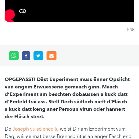
FNR
OPGEPASST! Dëst Experiment muss ënner Opsiicht
vun engem Erwuessene gemaach ginn. Maach
d’Experiment am beschten dobaussen a kuck datt
d’Ëmfeld fräi ass. Stell Dech säitlech nieft d’Fläsch
a kuck datt keng aner Persoun virun oder hannert
der Fläsch steet.
De
Joseph vu science.lu
weist Dir am Experiment vum
Dag, wéi ee mat bësse Brennspiritus an enger Fäsch eng