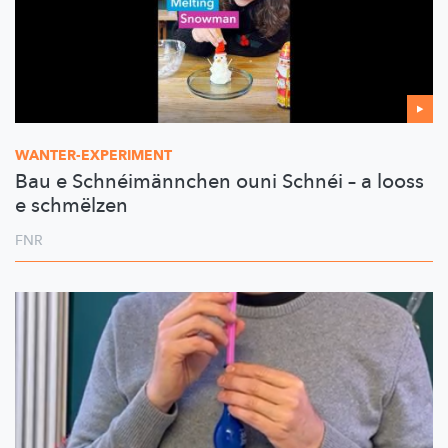
WANTER-EXPERIMENT
Bau e Schnéimännchen ouni Schnéi – a looss
e schmëlzen
FNR