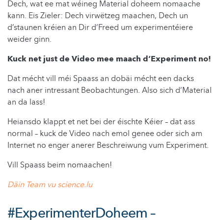
Dech, wat ee mat wéineg Material doheem nomaache
kann. Eis Zieler: Dech virwëtzeg maachen, Dech un
d’staunen kréien an Dir d‘Freed um experimentéiere
weider ginn.
Kuck net just de Video mee maach d‘Experiment no!
Dat mécht vill méi Spaass an dobäi mécht een dacks
nach aner intressant Beobachtungen. Also sich d’Material
an da lass!
Heiansdo klappt et net bei der éischte Kéier – dat ass
normal – kuck de Video nach emol genee oder sich am
Internet no enger anerer Beschreiwung vum Experiment.
Vill Spaass beim nomaachen!
Däin Team vu science.lu
#ExperimenterDoheem –