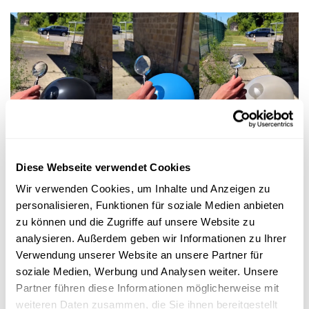
Experimentieren
Diese Webseite verwendet Cookies
Wir verwenden Cookies, um Inhalte und Anzeigen zu
ENERGIE DER SONNE
personalisieren, Funktionen für soziale Medien anbieten
Welcher Luftballon platzt schneller in der
zu können und die Zugriffe auf unsere Website zu
Sonne?
analysieren. Außerdem geben wir Informationen zu Ihrer
FNR
Verwendung unserer Website an unsere Partner für
soziale Medien, Werbung und Analysen weiter. Unsere
Partner führen diese Informationen möglicherweise mit
weiteren Daten zusammen, die Sie ihnen bereitgestellt