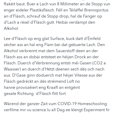
Rakéit baut. Buer e Lach vun 8 Millimeter an de Stopp vun
enger eideler Plastiksfläsch. Fëll en Téiläffel Brennspiritus
an d’Fläsch, schrauf de Stopp drop, hal de Fanger op
d’Lach a rësel d’Fläsch gutt. Heibäi verdämpt den
Alkohol.
Lee d’Fläsch op eng glat Surface, kuck datt d’Ëmfeld
sécher ass an hal eng Flam bei dat gebuerte Lach. Den
Alkohol verbrennt mat dem Sauerstoff deen an der
Fläsch ass an dobäi entsteet en héijen Drock an der
Fläsch. Duerch d’Verbrennung entsti méi Gasen (CO2 a
Waasser) an duerch d’Hëtzt deenen sech dës och nach
aus. D’Gase ginn doduerch mat héijer Vitesse aus der
Fläsch gedréckt an dës stréimend Loft no
hanne provozéiert eng Kraaft an entgéint
gesate Richtung: d’Fläsch flitt fort.
Wärend der ganzer Zäit vum COVID-19 Homeschooling
verfilme mir vu science.lu all Dag ee klengt Experiment fir