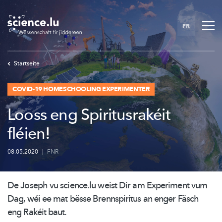
Skip
to
FR
main
content
Startseite
COVID-19 HOMESCHOOLING EXPERIMENTER
Looss eng Spiritusrakéit
fléien!
08.05.2020
|
FNR
De Joseph vu science.lu weist Dir am Experiment vum
Dag, wéi ee mat
bësse Brennspiritus
an enger Fäsch
eng Rakéit baut.