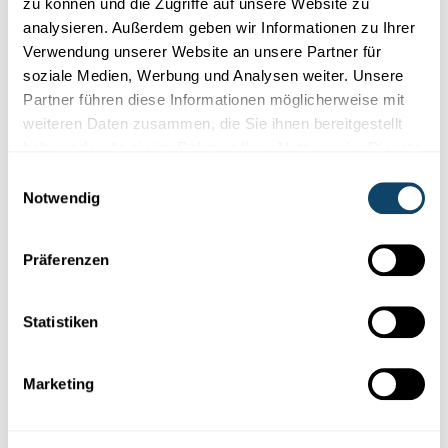
zu können und die Zugriffe auf unsere Website zu
analysieren. Außerdem geben wir Informationen zu Ihrer
Verwendung unserer Website an unsere Partner für
soziale Medien, Werbung und Analysen weiter. Unsere
Partner führen diese Informationen möglicherweise mit
weiteren Daten zusammen, die Sie ihnen bereitgestellt
haben oder die sie im Rahmen Ihrer Nutzung der Dienste
gesammelt haben.
Einwilligungsauswahl
WIERMEN AM WANTER
Notwendig
Hëlleft eng Drëpp géint Keelt?
Wann et engem kal ass, hëlleft eng Drëpp, seet de
Präferenzen
Volleksmond. Stëmmt dat wierklech?
FNR
Statistiken
Marketing