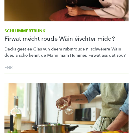
SCHLUMMERTRUNK
Firwat mécht roude Wäin éischter midd?
Dacks geet ee Glas vun deem
rubinroude¨n,
schwéiere Wäin
duer, a scho kënnt de Mann mam Hummer. Firwat ass dat sou?
FNR