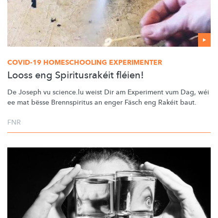
COVID-19 HOMESCHOOLING EXPERIMENTER
Looss eng Spiritusrakéit fléien!
De Joseph vu science.lu weist Dir am Experiment vum Dag, wéi
ee mat
bësse Brennspiritus
an enger Fäsch eng Rakéit baut.
FNR