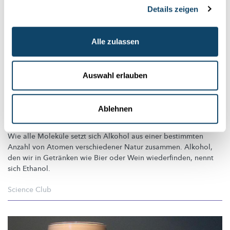
Details zeigen
Alle zulassen
Auswahl erlauben
ALKOHOL
Wie entsteht Ethanol und was bewirkt es in
Ablehnen
unserem Körper?
Wie alle Moleküle setzt sich Alkohol aus einer bestimmten
Anzahl von Atomen verschiedener Natur zusammen. Alkohol,
den wir in Getränken wie Bier oder Wein wiederfinden, nennt
sich Ethanol.
Science Club