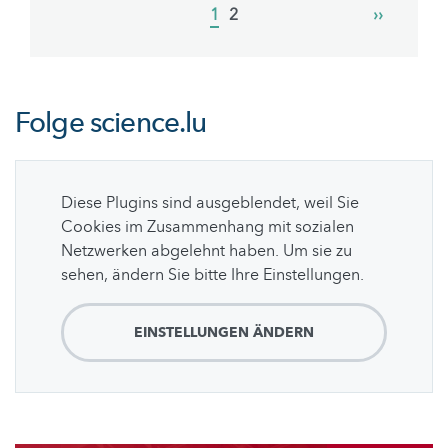
Current
1
Page
2
Next
››
page
page
Folge
science.lu
Diese Plugins sind ausgeblendet, weil Sie
Cookies im Zusammenhang mit sozialen
Netzwerken abgelehnt haben. Um sie zu
sehen, ändern Sie bitte Ihre Einstellungen.
EINSTELLUNGEN ÄNDERN