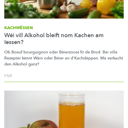
KACHWËSSEN
Wéi vill Alkohol bleift nom Kachen am
Iessen?
Ob Boeuf bourguignon oder Béierzooss fir de Brod: Bei ville
Rezepter kënnt Wäin oder Béier an
d'Kachdëppen.
Mä verkacht
den Alkohol ganz?
FNR