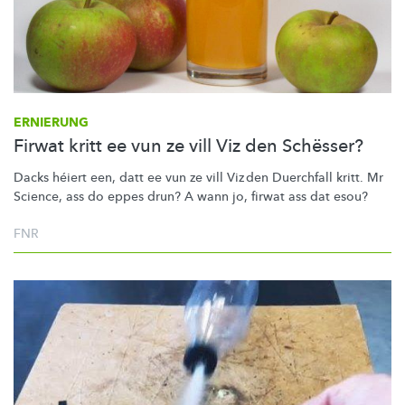
ERNIERUNG
Firwat kritt ee vun ze vill Viz den Schësser?
Dacks héiert een, datt ee vun ze vill Viz den Duerchfall kritt. Mr
Science, ass do eppes drun? A wann jo, firwat ass dat esou?
FNR