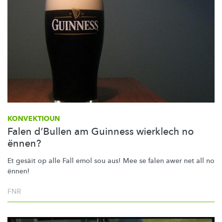
KONVEKTIOUN
Falen d’Bullen am Guinness wierklech no
ënnen?
Et gesäit op alle Fall emol sou aus! Mee se falen awer net all no
ënnen!
FNR