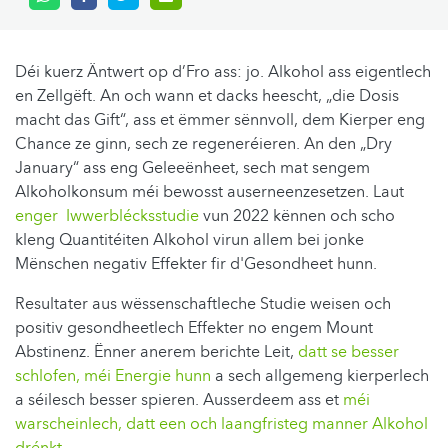
Déi kuerz Äntwert op d’Fro ass: jo. Alkohol ass eigentlech
en Zellgëft. An och wann et dacks heescht, „die Dosis
macht das Gift“, ass et ëmmer sënnvoll, dem Kierper eng
Chance ze ginn, sech ze regeneréieren. An den „Dry
January“ ass eng Geleeënheet, sech mat sengem
Alkoholkonsum méi bewosst auserneenzesetzen. Laut
enger Iwwerblécksstudie
vun 2022 kënnen och scho
kleng Quantitéiten Alkohol virun allem bei jonke
Mënschen negativ Effekter fir d'Gesondheet hunn.
Resultater aus wëssenschaftleche Studie weisen och
positiv gesondheetlech Effekter no engem Mount
Abstinenz. Ënner anerem berichte Leit,
datt se besser
schlofen, méi Energie hunn
a sech allgemeng kierperlech
a séilesch besser spieren. Ausserdeem ass et
méi
warscheinlech, datt een och laangfristeg manner Alkohol