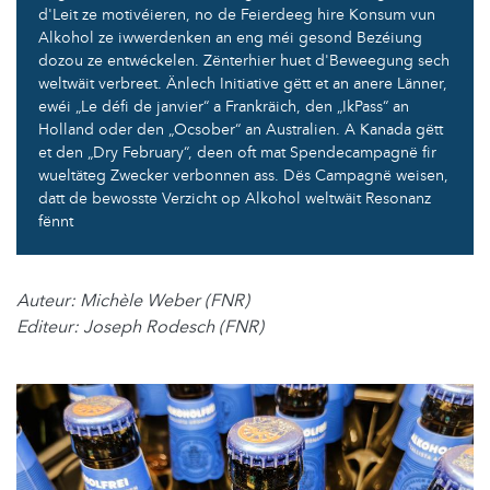
d'Leit ze motivéieren, no de Feierdeeg hire Konsum vun
Alkohol ze iwwerdenken an eng méi gesond Bezéiung
dozou ze entwéckelen. Zënterhier huet d'Beweegung sech
weltwäit verbreet. Änlech Initiative gëtt et an anere Länner,
ewéi „Le défi de janvier“ a Frankräich, den „IkPass“ an
Holland oder den „Ocsober“ an Australien. A Kanada gëtt
et den „Dry February“, deen oft mat Spendecampagnë fir
wueltäteg Zwecker verbonnen ass. Dës Campagnë weisen,
datt de bewosste Verzicht op Alkohol weltwäit Resonanz
fënnt
Auteur: Michèle Weber (FNR)
Editeur: Joseph Rodesch (FNR)