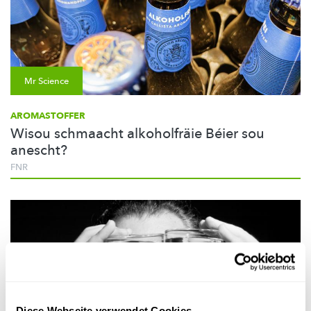
Mr Science
AROMASTOFFER
Wisou schmaacht alkoholfräie Béier sou
anescht?
FNR
Diese Webseite verwendet Cookies