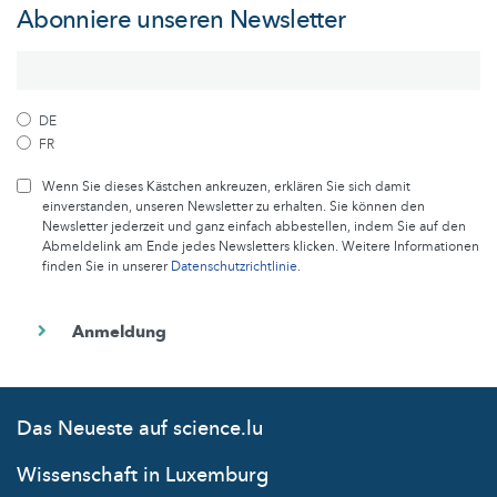
Abonniere unseren Newsletter
DE
FR
Wenn Sie dieses Kästchen ankreuzen, erklären Sie sich damit
einverstanden, unseren Newsletter zu erhalten. Sie können den
Newsletter jederzeit und ganz einfach abbestellen, indem Sie auf den
Abmeldelink am Ende jedes Newsletters klicken. Weitere Informationen
finden Sie in unserer
Datenschutzrichtlinie
.
Das Neueste auf science.lu
Wissenschaft in Luxemburg