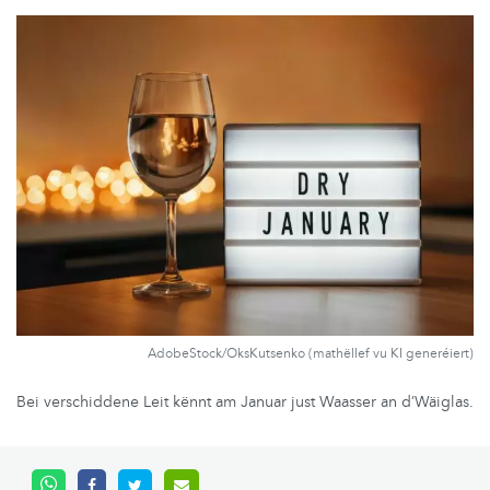
AdobeStock/OksKutsenko (mathëllef vu KI generéiert)
Bei verschiddene Leit kënnt am Januar just Waasser an d’Wäiglas.