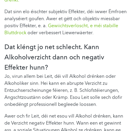
drénkt.
Dat sinn elo éischter subjektiv Effekter, déi iwwer Ëmfroen
analyséiert goufen. Awer et gëtt och objektiv miessbar
positiv Effekter, e. a.
Gewiichtsverloscht, e méi stabille
Bluttdrock
oder verbessert Liewerwäerter.
Dat kléngt jo net schlecht. Kann
Alkoholverzicht dann och negativ
Effekter hunn?
Jo, virun allem bei Leit, déi vill Alkohol drénken oder
Alkoholiker sinn. Hei kann en abrupte Verzicht zu
Entzuchserscheinunge féieren, z. B. Schlofstéierungen,
Angschtzoustänn oder Krämp. Esou Leit solle sech dofir
onbedéngt professionell begleede loossen.
Awer och fir Leit, déi net esou vill Alkohol drénken, kann
de Verzicht negativ Effekter hunn. Wann een et gewinnt
ass, a soziale Situatiounen Alkohol ze drénken, kann ee