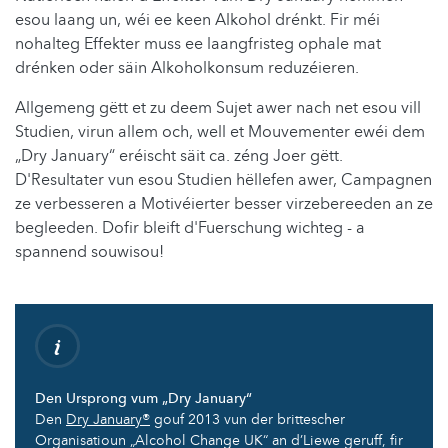
esou laang un, wéi ee keen Alkohol drénkt. Fir méi
nohalteg Effekter muss ee laangfristeg ophale mat
drénken oder säin Alkoholkonsum reduzéieren.
Allgemeng gëtt et zu deem Sujet awer nach net esou vill
Studien, virun allem och, well et Mouvementer ewéi dem
„Dry January“ eréischt säit ca. zéng Joer gëtt.
D'Resultater vun esou Studien hëllefen awer, Campagnen
ze verbesseren a Motivéierter besser virzebereeden an ze
begleeden. Dofir bleift d'Fuerschung wichteg - a
spannend souwisou!
Den Ursprong vum „Dry January“
Den
Dry January®
gouf 2013 vun der brittescher
Organisatioun „Alcohol Change UK“ an d’Liewe geruff, fir