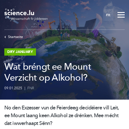
Skip
to
FR
main
content
Startseite
DRY JANUARY
Wat bréngt ee Mount
Verzicht op Alkohol?
09.01.2025
|
FNR
No den Exzesser vun de Feierdeeg decidéiere vill Leit,
ee Mount laang keen Alkohol ze drénken. Mee mécht
dat iwwerhaapt Sënn?