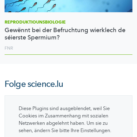
REPRODUKTIOUNSBIOLOGIE
Gewënnt bei der Befruchtung wierklech de
séierste Spermium?
FNR
Folge
science.lu
Diese Plugins sind ausgeblendet, weil Sie
Cookies im Zusammenhang mit sozialen
Netzwerken abgelehnt haben. Um sie zu
sehen, ändern Sie bitte Ihre Einstellungen.