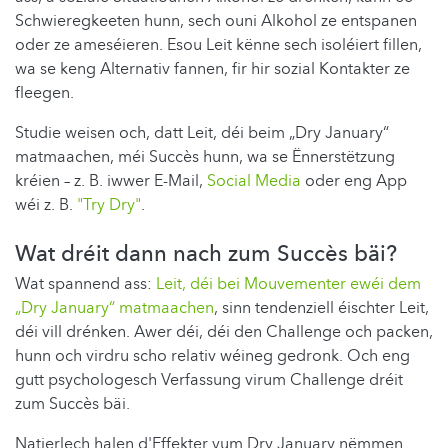
Schwieregkeeten hunn, sech ouni Alkohol ze entspanen
oder ze ameséieren. Esou Leit kënne sech isoléiert fillen,
wa se keng Alternativ fannen, fir hir sozial Kontakter ze
fleegen.
Studie weisen och, datt Leit, déi beim „Dry January“
matmaachen, méi Succès hunn, wa se Ënnerstëtzung
kréien – z. B. iwwer E-Mail,
Social Media
oder eng App
wéi z. B.
"Try Dry"
.
Wat dréit dann nach zum Succès bäi?
Wat spannend ass:
Leit, déi bei Mouvementer ewéi dem
„Dry January“ matmaachen
, sinn tendenziell éischter Leit,
déi vill drénken. Awer déi, déi den Challenge och packen,
hunn och virdru scho relativ wéineg gedronk. Och eng
gutt psychologesch Verfassung virum Challenge dréit
zum Succès bäi.
Natierlech halen d'Effekter vum Dry January nëmmen