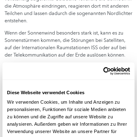
die Atmosphäre eindringen, reagieren dort mit anderen
Teilchen und lassen dadurch die sogenannten Nordlichter
entstehen.
Wenn der Sonnenwind besonders stark ist, kann es zu
Sonnenstürmen kommen, die Störungen bei Satelliten,
auf der Internationalen Raumstationen ISS oder auf bei
der Telekommunikation auf der Erde auslösen können.
Der Smile-Satellit soll den Südpol in 5000 Metern Höhe
überfliegen, um seine Daten an eine Basis auf der
Antarktis übermitteln. Über dem Nordpol hingegen
erreicht er eine Höhe von 121.000 Kilometern. Der Satellit
Diese Webseite verwendet Cookies
wiegt etwa zwei Tonnen und hat zwei ausklappbare
Wir verwenden Cookies, um Inhalte und Anzeigen zu
Solarzellenflügel.
personalisieren, Funktionen für soziale Medien anbieten
Die Trägerrakete Vega-C war bis 2023 von Arianespace
zu können und die Zugriffe auf unsere Website zu
vermarktet worden. Seit diesem Jahr ist das italienische
analysieren. Außerdem geben wir Informationen zu Ihrer
Unternehmen Avio für die Vega-C-Flüge verantwortlich.
Verwendung unserer Website an unsere Partner für