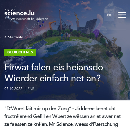
Skip
to
FR
main
content
Startseite
GEDIECHTNES
Firwat falen eis heiansdo
Wierder einfach net an?
07.10.2022
|
FNR
"D‘Wuert läit mir op der Zong“ – Jidderee kennt dat
frustréierend
Gefill en Wuert ze wëssen an et awer net
ze faassen ze kréien. Mr Science, weess
d’Fuerschung