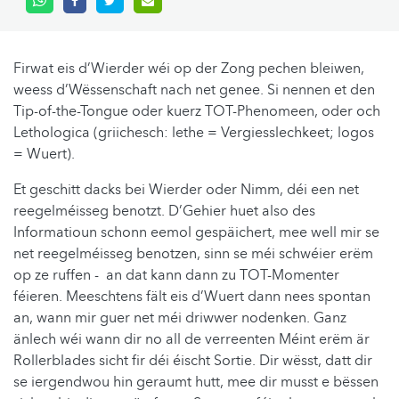
Firwat eis d’Wierder wéi op der Zong pechen bleiwen,
weess d’Wëssenschaft nach net genee. Si nennen et den
Tip-of-the-Tongue oder kuerz TOT-Phenomeen, oder och
Lethologica (griichesch: lethe = Vergiesslechkeet; logos
= Wuert).
Et geschitt dacks bei Wierder oder Nimm, déi een net
reegelméisseg benotzt. D’Gehier huet also des
Informatioun schonn eemol gespäichert, mee well mir se
net reegelméisseg benotzen, sinn se méi schwéier erëm
op ze ruffen - an dat kann dann zu TOT-Momenter
féieren. Meeschtens fält eis d’Wuert dann nees spontan
an, wann mir guer net méi driwwer nodenken. Ganz
änlech wéi wann dir no all de verreenten Méint erëm är
Rollerblades sicht fir déi éischt Sortie. Dir wësst, datt dir
se iergendwou hin geraumt hutt, mee dir musst e bëssen