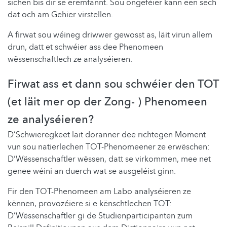
sichen bis dir se erëmfannt. Sou ongeféier kann een sech
dat och am Gehier virstellen.
A firwat sou wéineg driwwer gewosst as, läit virun allem
drun, datt et schwéier ass dee Phenomeen
wëssenschaftlech ze analyséieren.
Firwat ass et dann sou schwéier den TOT
(et läit mer op der Zong- ) Phenomeen
ze analyséieren?
D’Schwieregkeet läit doranner dee richtegen Moment
vun sou natierlechen TOT-Phenomeener ze erwëschen:
D‘Wëssenschaftler wëssen, datt se virkommen, mee net
genee wéini an duerch wat se ausgeléist ginn.
Fir den TOT-Phenomeen am Labo analyséieren ze
kënnen, provozéiere si e kënschtlechen TOT:
D’Wëssenschaftler gi de Studienparticipanten zum