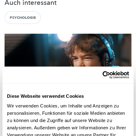
Auch interessant
PSYCHOLOGIE
Diese Webseite verwendet Cookies
Mr Science
Wir verwenden Cookies, um Inhalte und Anzeigen zu
personalisieren, Funktionen für soziale Medien anbieten
VIDEOSPILLER
Maache Ballerspiller aggressiv?
zu können und die Zugriffe auf unsere Website zu
analysieren. Außerdem geben wir Informationen zu Ihrer
FNR
Verwendung unserer Website an unsere Partner für