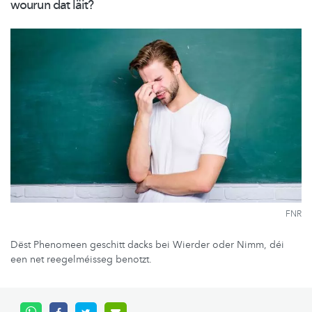
wourun dat läit?
FNR
Dëst Phenomeen geschitt dacks bei Wierder oder Nimm, déi
een net reegelméisseg benotzt.