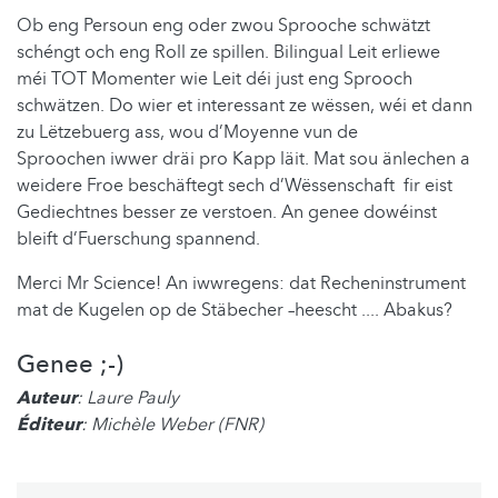
Ob eng Persoun eng oder zwou Sprooche schwätzt
schéngt och eng Roll ze spillen. Bilingual Leit erliewe
méi TOT Momenter wie Leit déi just eng Sprooch
schwätzen. Do wier et interessant ze wëssen, wéi et dann
zu Lëtzebuerg ass, wou d’Moyenne vun de
Sproochen iwwer dräi pro Kapp läit. Mat sou änlechen a
weidere Froe beschäftegt sech d’Wëssenschaft fir eist
Gediechtnes besser ze verstoen. An genee dowéinst
bleift d’Fuerschung spannend.
Merci Mr Science! An iwwregens: dat Recheninstrument
mat de Kugelen op de Stäbecher –heescht .... Abakus?
Genee ;-)
Auteur
: Laure Pauly
Éditeur
: Michèle Weber (FNR)