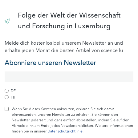
Folge der Welt der Wissenschaft
und Forschung in Luxemburg
Melde dich kostenlos bei unserem Newsletter an und
erhalte jeden Monat die besten Artikel von science.lu
Abonniere unseren Newsletter
DE
FR
Wenn Sie dieses Kästchen ankreuzen, erklären Sie sich damit
einverstanden, unseren Newsletter zu erhalten. Sie können den
Newsletter jederzeit und ganz einfach abbestellen, indem Sie auf den
Abmeldelink am Ende jedes Newsletters klicken. Weitere Informationen
finden Sie in unserer
Datenschutzrichtlinie
.