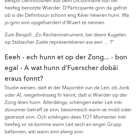
Beispill Definitiounen aus dem Dictionnaire vun net
heefeg benotzte Wierder. D’Participante ginn da gefrot
ob si dei Definitioun schonn eng Kéier héieren hunn. Wa
jo ginn sinn opgefuerdert d’Wuert ze nennen.
Zum Beispill: „En Recheninstrument, bei deem Kugelen
op Stäbecher Zuele representéieren ass een … ?“
Eeeh - ech hunn et op der Zong... - bon
egal - A wat hunn d’Fuerscher dobäi
eraus fonnt?
Studie weisen, datt et der Majoritéit vun de Leit, ob Jonk
oder Al, reegelméisseg fir kënnt, datt si Wierder op der
Zong léien hunn. Allerdéngs, schéngen eeler Leit méi
dovunner betraff ze sinn, besonnesch wann se midd oder
gestresst sinn. Och schéngen dees TOT Momenter méi
heefeg vir ze komme wann Leit sech an enger Grupp
befannen, wéi wann sinn eleng sinn.