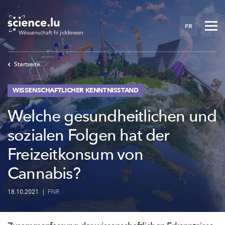
Skip
to
FR
main
content
Startseite
WISSENSCHAFTLICHER KENNTNISSTAND
Welche gesundheitlichen und
sozialen Folgen hat der
Freizeitkonsum von
Cannabis?
18.10.2021
|
FNR