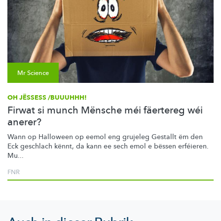
Mr Science
OH JËSSESS /BUUUHHH!
Firwat si munch Mënsche méi fäertereg wéi
anerer?
Wann op Halloween op eemol eng grujeleg Gestallt ëm den
Eck geschlach kënnt, da kann ee sech emol e bëssen erféieren.
Mu...
FNR