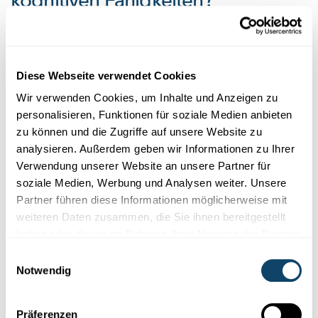
kognitiven Fähigkeiten?
Ja. Nach Cannabis-Konsum sind die kognitiven
Fähigkeiten – insbesondere Gedächtnis, Aufmerksamkeit,
Lernvermögen und Psychomotorik – deutlich verringert.
Diese Webseite verwendet Cookies
Chronischer Cannabis-Konsum scheint mit einer
Wir verwenden Cookies, um Inhalte und Anzeigen zu
langfristigen Verringerung dieser Fähigkeiten
personalisieren, Funktionen für soziale Medien anbieten
einherzugehen, wobei nach einer Phase der Abstinenz
zu können und die Zugriffe auf unsere Website zu
der Verlust nicht mehr fortzubestehen scheint.
analysieren. Außerdem geben wir Informationen zu Ihrer
Verwendung unserer Website an unsere Partner für
Welche psychischen
soziale Medien, Werbung und Analysen weiter. Unsere
Erkrankungen kann Cannabis
Partner führen diese Informationen möglicherweise mit
weiteren Daten zusammen, die Sie ihnen bereitgestellt
hervorrufen?
haben oder die sie im Rahmen Ihrer Nutzung der Dienste
gesammelt haben.
Einwilligungsauswahl
Regelmäßiger Konsum von Cannabis kann die
Notwendig
Entwicklung von Angstgefühlen und psychischen
Erkrankungen begünstigen, vor allem bei regelmäßigem
Konsum großer Mengen.
Präferenzen