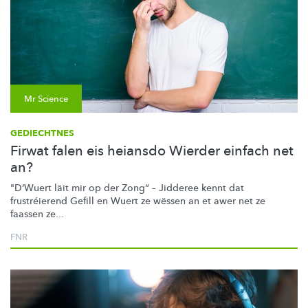
Mr Science
GEDIECHTNES
Firwat falen eis heiansdo Wierder einfach net
an?
"D‘Wuert läit mir op der Zong“ – Jidderee kennt dat
frustréierend
Gefill en Wuert ze wëssen an et awer net ze
faassen ze...
FNR