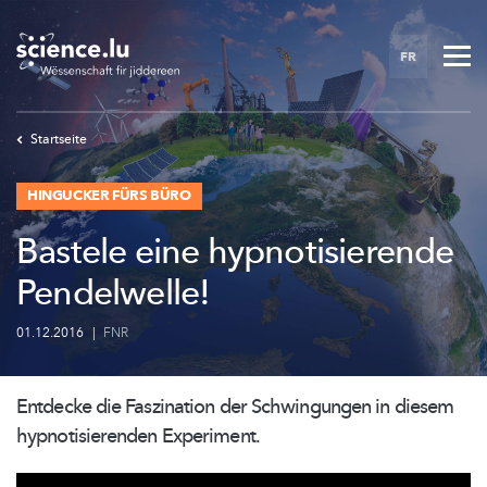
Skip
to
FR
main
content
Startseite
HINGUCKER FÜRS BÜRO
Bastele eine hypnotisierende
Pendelwelle!
01.12.2016
|
FNR
Entdecke die Faszination der Schwingungen in diesem
hypnotisierenden
Experiment.