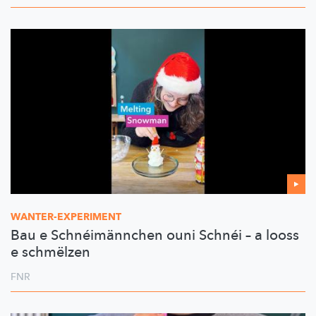
WANTER-EXPERIMENT
Bau e Schnéimännchen ouni Schnéi – a looss
e schmëlzen
FNR