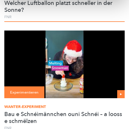
Welcher Luftballon platzt schneller in der
Sonne?
FNR
Experimentieren
WANTER-EXPERIMENT
Bau e Schnéimännchen ouni Schnéi – a looss
e schmëlzen
FNR