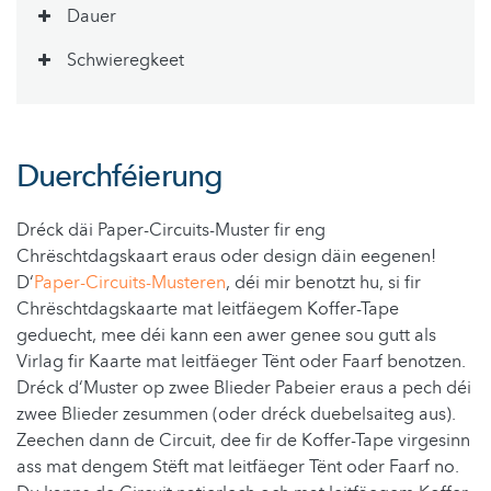
Dauer
Schwieregkeet
Duerchféierung
Dréck däi Paper-Circuits-Muster fir eng
Chrëschtdagskaart eraus oder design däin eegenen!
D‘
Paper-Circuits-Musteren
, déi mir benotzt hu, si fir
Chrëschtdagskaarte mat leitfäegem Koffer-Tape
geduecht, mee déi kann een awer genee sou gutt als
Virlag fir Kaarte mat leitfäeger Tënt oder Faarf benotzen.
Dréck d‘Muster op zwee Blieder Pabeier eraus a pech déi
zwee Blieder zesummen (oder dréck duebelsaiteg aus).
Zeechen dann de Circuit, dee fir de Koffer-Tape virgesinn
ass mat dengem Stëft mat leitfäeger Tënt oder Faarf no.