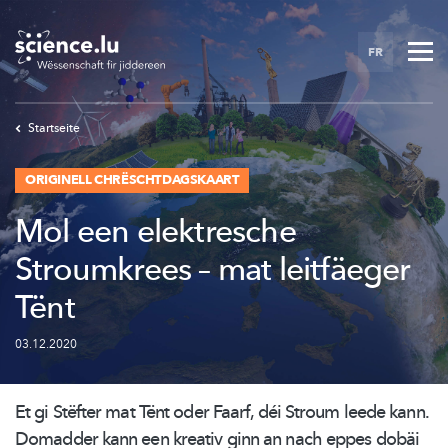
Skip
to
FR
main
content
Startseite
ORIGINELL CHRËSCHTDAGSKAART
Mol een elektresche
Stroumkrees – mat leitfäeger
Tënt
03.12.2020
Et gi Stëfter mat Tënt oder Faarf, déi Stroum leede kann.
Domadder kann een kreativ ginn an nach eppes dobäi