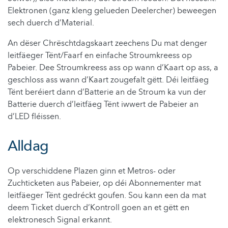
Elektronen (ganz kleng gelueden Deelercher) beweegen
sech duerch d’Material.
An dëser Chrëschtdagskaart zeechens Du mat denger
leitfäeger Tënt/Faarf en einfache Stroumkreess op
Pabeier. Dee Stroumkreess ass op wann d’Kaart op ass, a
geschloss ass wann d’Kaart zougefalt gëtt. Déi leitfäeg
Tënt beréiert dann d’Batterie an de Stroum ka vun der
Batterie duerch d’leitfäeg Tënt iwwert de Pabeier an
d’LED fléissen.
Alldag
Op verschiddene Plazen ginn et Metros- oder
Zuchticketen aus Pabeier, op déi Abonnementer mat
leitfäeger Tënt gedréckt goufen. Sou kann een da mat
deem Ticket duerch d’Kontroll goen an et gëtt en
elektronesch Signal erkannt.