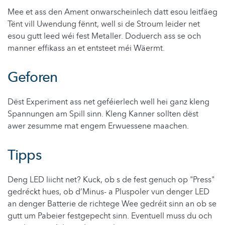
Mee et ass den Ament onwarscheinlech datt esou leitfäeg
Tënt vill Uwendung fënnt, well si de Stroum leider net
esou gutt leed wéi fest Metaller. Doduerch ass se och
manner effikass an et entsteet méi Wäermt.
Geforen
Dëst Experiment ass net geféierlech well hei ganz kleng
Spannungen am Spill sinn. Kleng Kanner sollten dëst
awer zesumme mat engem Erwuessene maachen.
Tipps
Deng LED liicht net? Kuck, ob s de fest genuch op "Press"
gedréckt hues, ob d’Minus- a Pluspoler vun denger LED
an denger Batterie de richtege Wee gedréit sinn an ob se
gutt um Pabeier festgepecht sinn. Eventuell muss du och