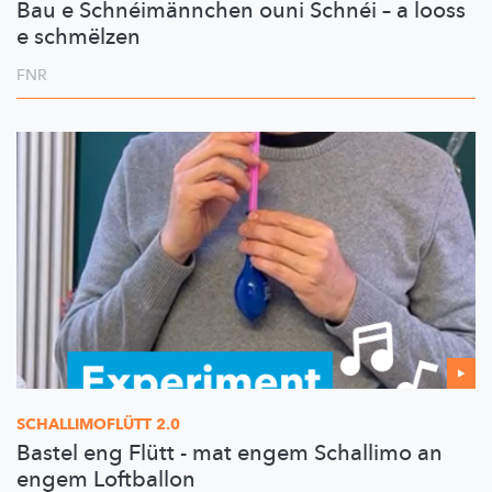
Bau e Schnéimännchen ouni Schnéi – a looss
e schmëlzen
FNR
SCHALLIMOFLÜTT
2.0
Bastel eng Flütt - mat engem Schallimo an
engem Loftballon