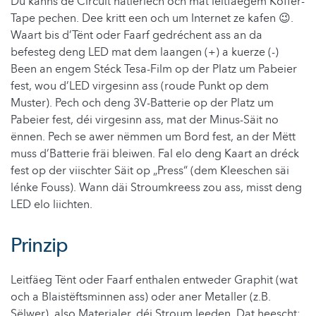
Du kanns de Circuit natierlech och mat leitfäegem Koffer-
Tape pechen. Dee kritt een och um Internet ze kafen 😉.
Waart bis d’Tënt oder Faarf gedréchent ass an da
befesteg deng LED mat dem laangen (+) a kuerze (-)
Been an engem Stéck Tesa-Film op der Platz um Pabeier
fest, wou d’LED virgesinn ass (roude Punkt op dem
Muster). Pech och deng 3V-Batterie op der Platz um
Pabeier fest, déi virgesinn ass, mat der Minus-Säit no
ënnen. Pech se awer nëmmen um Bord fest, an der Mëtt
muss d’Batterie fräi bleiwen. Fal elo deng Kaart an dréck
fest op der viischter Säit op „Press“ (dem Kleeschen säi
lénke Fouss). Wann däi Stroumkreess zou ass, misst deng
LED elo liichten.
Prinzip
Leitfäeg Tënt oder Faarf enthalen entweder Graphit (wat
och a Blaistëftsminnen ass) oder aner Metaller (z.B.
Sëlwer), also Materialer, déi Stroum leeden. Dat heescht: