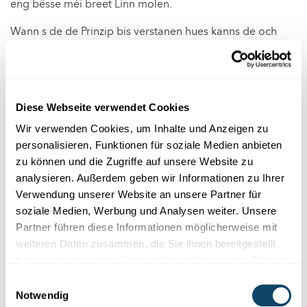
eng bësse méi breet Linn molen.
Wann s de de Prinzip bis verstanen hues kanns de och
kreativ ginn an deng eegen Chrëschtdagskaarten
designen. A wann s de nach Inspiratioun brauchs, fënns
de
hei
e puer Iddien.
An hei nach en anert Experiment fir dats de och eng LED
Diese Webseite verwendet Cookies
an eng Batterie brauchs:
Wir verwenden Cookies, um Inhalte und Anzeigen zu
personalisieren, Funktionen für soziale Medien anbieten
zu können und die Zugriffe auf unsere Website zu
analysieren. Außerdem geben wir Informationen zu Ihrer
Verwendung unserer Website an unsere Partner für
soziale Medien, Werbung und Analysen weiter. Unsere
Partner führen diese Informationen möglicherweise mit
weiteren Daten zusammen, die Sie ihnen bereitgestellt
haben oder die sie im Rahmen Ihrer Nutzung der Dienste
gesammelt haben.
Einwilligungsauswahl
Notwendig