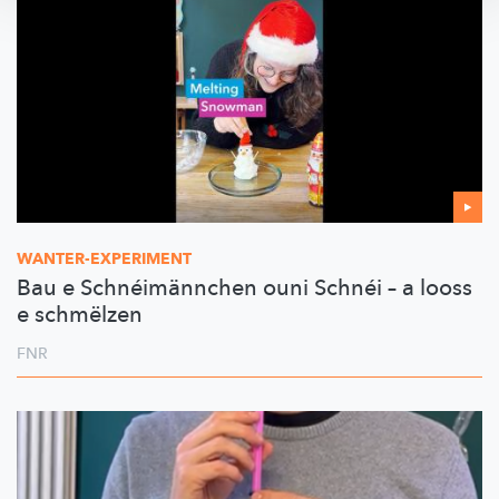
WANTER-EXPERIMENT
Bau e Schnéimännchen ouni Schnéi – a looss
e schmëlzen
FNR