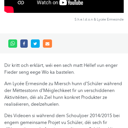
S.h.e.l.d.o.n & Lycée Ermesinde
Dir kritt och erklärt, wéi een sech matt Hëllef vun enger
Fieder seng eege Wo ka bastelen.
Am Lycée Ermesinde zu Miersch hunn d’Schüler während
der Mëttesstonn d’Méiglechkeet fir un verschiddenen
Aktivitéiten, déi als Ziel hunn konkret Produkter ze
realiséieren, deelzehuelen.
Dës Videoen si während dem Schouljoer 2014/2015 bei
engem gemeinsame Projet vu Schüler, déi sech fir