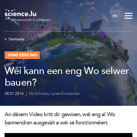
Skip
to
FR
main
content
Startseite
SENG EEGE WO
Wéi kann een eng Wo selwer
bauen?
08.01.2016
|
Pol Scholtes
,
Lycée Ermesinde
An dësem Video kritt dir gewisen, wéi eng al Wo
bannendran ausgesäit a wéi se
fonctionnéiert.