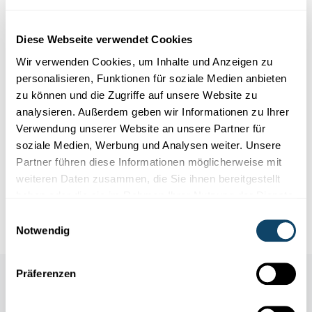
Diese Webseite verwendet Cookies
Wir verwenden Cookies, um Inhalte und Anzeigen zu
personalisieren, Funktionen für soziale Medien anbieten
zu können und die Zugriffe auf unsere Website zu
analysieren. Außerdem geben wir Informationen zu Ihrer
Experimentieren
Verwendung unserer Website an unsere Partner für
soziale Medien, Werbung und Analysen weiter. Unsere
Partner führen diese Informationen möglicherweise mit
SCHALLIMOFLÜTT 2.0
Bastel eng Flütt - mat engem Schallimo an
weiteren Daten zusammen, die Sie ihnen bereitgestellt
engem Loftballon
haben oder die sie im Rahmen Ihrer Nutzung der Dienste
gesammelt haben.
FNR
Einwilligungsauswahl
Notwendig
Präferenzen
Auch in dieser Rubrik