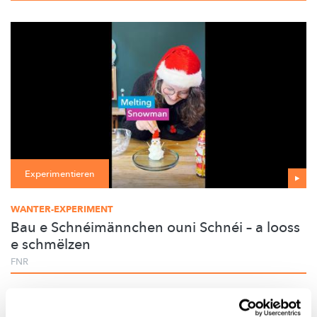
Experimentieren
WANTER-EXPERIMENT
Bau e Schnéimännchen ouni Schnéi – a looss
e schmëlzen
FNR