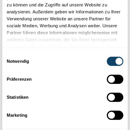
zu können und die Zugriffe auf unsere Website zu
analysieren. Außerdem geben wir Informationen zu Ihrer
Verwendung unserer Website an unsere Partner für
soziale Medien, Werbung und Analysen weiter. Unsere
Partner führen diese Informationen möglicherweise mit
weiteren Daten zusammen, die Sie ihnen bereitgestellt
haben oder die sie im Rahmen Ihrer Nutzung der Dienste
gesammelt haben.
Einwilligungsauswahl
Notwendig
FORSCHER AUS ALLER WELT
Die Architektin mit Passion für Geschichte
aus Jordanien
Präferenzen
Kann man
jahrtausendealte
Heiligtümer neu entwerfen? Man
kann, sofern man eine Architektin wie Lorraine Abu-Azizeh an
Statistiken
der Hand hat.
Wings for Science
Marketing