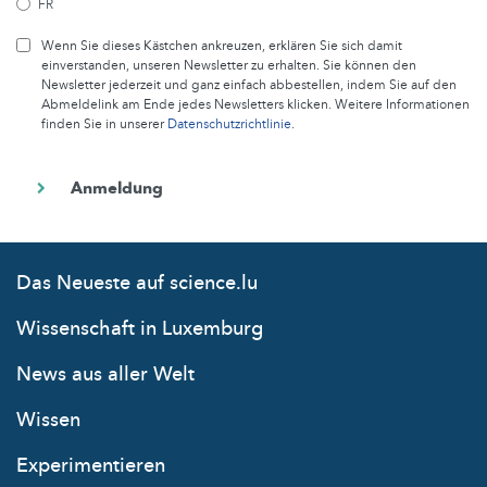
FR
Wenn Sie dieses Kästchen ankreuzen, erklären Sie sich damit
einverstanden, unseren Newsletter zu erhalten. Sie können den
Newsletter jederzeit und ganz einfach abbestellen, indem Sie auf den
Abmeldelink am Ende jedes Newsletters klicken. Weitere Informationen
finden Sie in unserer
Datenschutzrichtlinie
.
Das Neueste auf science.lu
Wissenschaft in Luxemburg
News aus aller Welt
Wissen
Experimentieren