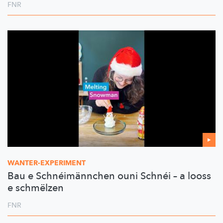
FNR
WANTER-EXPERIMENT
Bau e Schnéimännchen ouni Schnéi – a looss
e schmëlzen
FNR