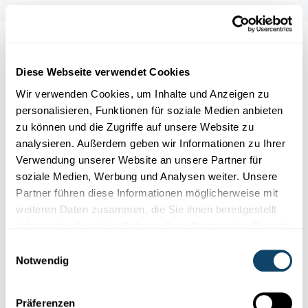
Auch interessant
Diese Webseite verwendet Cookies
Wir verwenden Cookies, um Inhalte und Anzeigen zu
EXPERIMENT
EIS
BLASE
personalisieren, Funktionen für soziale Medien anbieten
zu können und die Zugriffe auf unsere Website zu
analysieren. Außerdem geben wir Informationen zu Ihrer
Verwendung unserer Website an unsere Partner für
soziale Medien, Werbung und Analysen weiter. Unsere
Partner führen diese Informationen möglicherweise mit
weiteren Daten zusammen, die Sie ihnen bereitgestellt
haben oder die sie im Rahmen Ihrer Nutzung der Dienste
gesammelt haben.
Einwilligungsauswahl
Notwendig
Experimentieren
Präferenzen