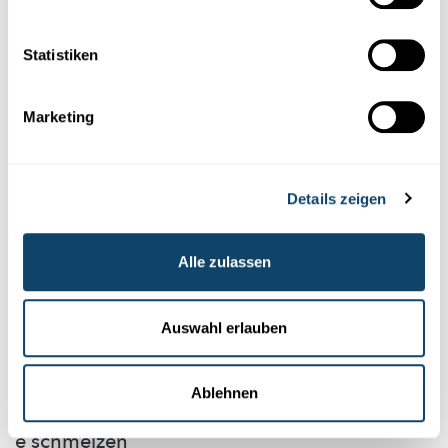
ENERGIE DER SONNE
Welcher Luftballon platzt schneller in der
Sonne?
Statistiken
FNR
Marketing
Details zeigen
Alle zulassen
Auswahl erlauben
Experimentieren
WANTER-EXPERIMENT
Ablehnen
Bau e Schnéimännchen ouni Schnéi – a looss
e schmëlzen