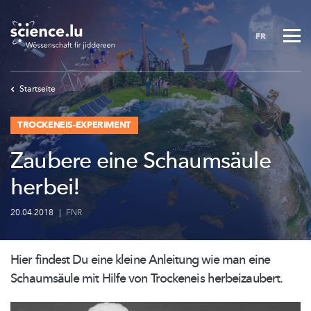
Skip
to
FR
main
content
Startseite
TROCKENEIS-EXPERIMENT
Zaubere eine Schaumsäule
herbei!
20.04.2018
|
FNR
Hier findest Du eine kleine Anleitung wie man eine
Schaumsäule mit Hilfe von Trockeneis
herbeizaubert.