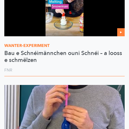
WANTER-EXPERIMENT
Bau e Schnéimännchen ouni Schnéi – a looss
e schmëlzen
FNR