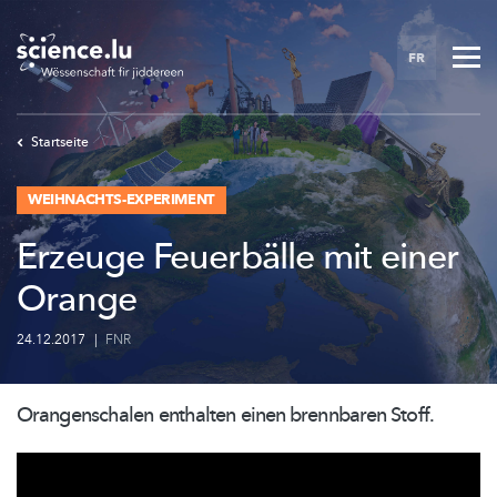
Skip
to
FR
main
content
Startseite
WEIHNACHTS-EXPERIMENT
Erzeuge Feuerbälle mit einer
Orange
24.12.2017
|
FNR
Orangenschalen
enthalten einen brennbaren Stoff.