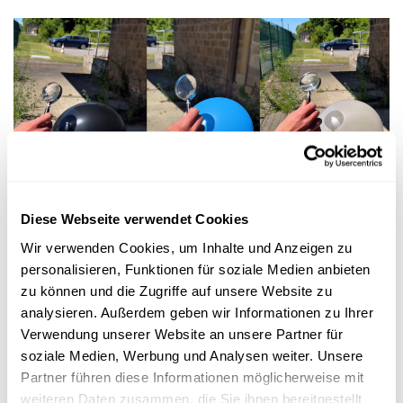
Experimentieren
Diese Webseite verwendet Cookies
Wir verwenden Cookies, um Inhalte und Anzeigen zu
ENERGIE DER SONNE
personalisieren, Funktionen für soziale Medien anbieten
Welcher Luftballon platzt schneller in der
zu können und die Zugriffe auf unsere Website zu
Sonne?
analysieren. Außerdem geben wir Informationen zu Ihrer
FNR
Verwendung unserer Website an unsere Partner für
soziale Medien, Werbung und Analysen weiter. Unsere
Partner führen diese Informationen möglicherweise mit
weiteren Daten zusammen, die Sie ihnen bereitgestellt