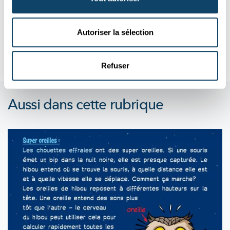
Zanter iwwert engem Joer ass Glyphosat zu Lëtzebuerg
verbueden. Mee wat sinn
d’Alternativen,
fir hautdesdaags
Autoriser la sélection
Onkraut ze...
FNR
Refuser
Aussi dans cette rubrique