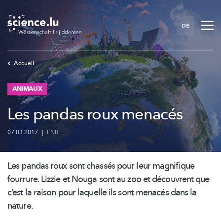
Skip
to
DE
main
content
Accueil
ANIMAUX
Les pandas roux menacés
07.03.2017
|
FNR
Les pandas roux sont chassés pour leur magnifique
fourrure. Lizzie et Nouga sont au zoo et découvrent que
c’est la raison pour laquelle ils sont menacés dans la
nature.