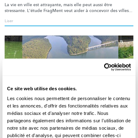
La vie en ville est attrayante, mais elle peut aussi être
stressante. L'étude FragMent veut aider à concevoir des villes...
Liser
Ce site web utilise des cookies.
Les cookies nous permettent de personnaliser le contenu
Science et Société
et les annonces, d'offrir des fonctionnalités relatives aux
médias sociaux et d'analyser notre trafic. Nous
APP BLOOMIN‘ ALGAE
partageons également des informations sur l'utilisation de
Les citoyens peuvent aider à surveiller les
notre site avec nos partenaires de médias sociaux, de
algues bleues dans les eaux
publicité et d'analyse, qui peuvent combiner celles-ci