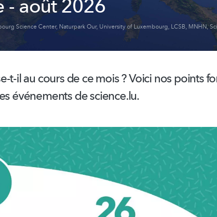
e - août 2026
ourg Science Center
,
Naturpark Our
,
University of Luxembourg
,
LCSB
,
MNHN
,
Sc
-t-il au cours de ce mois ? Voici nos points fo
des événements de science.lu.