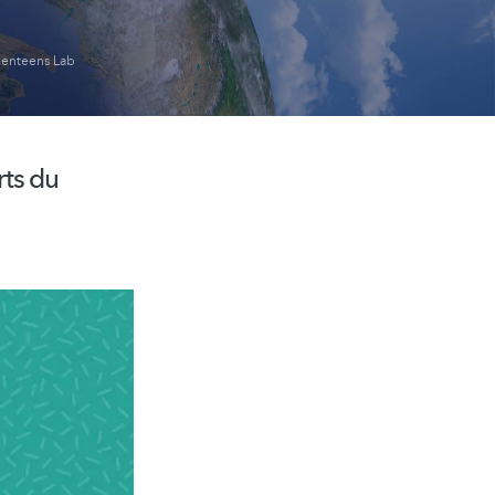
ienteens Lab
rts du