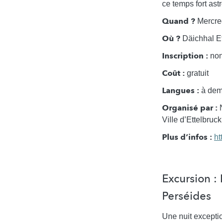
ce temps fort as
Quand ?
Mercred
Où ?
Däichhal Et
Inscription :
non
Coût :
gratuit
Langues :
à dema
Organisé par :
N
Ville d’Ettelbruc
Plus d’infos :
ht
Excursion :
Perséides
Une nuit excepti