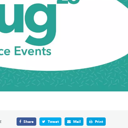
z
Share
Tweet
Mail
Print