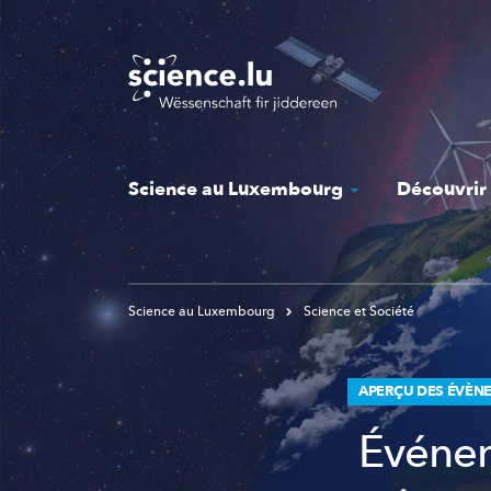
Skip
to
main
content
Science au Luxembourg
Découvrir
Science au Luxembourg
Science et Société
APERÇU DES ÉVÈN
Événem