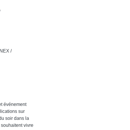
e
UNEX /
cet événement
lications sur
 du soir dans la
 souhaitent vivre