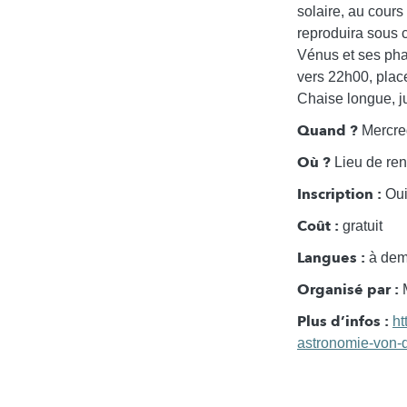
solaire, au cour
reproduira sous 
Vénus et ses phas
vers 22h00, place
Chaise longue, j
Quand ?
Mercred
Où ?
Lieu de ren
Inscription :
Oui,
Coût :
gratuit
Langues :
à dema
Organisé par :
M
Plus d’infos :
ht
astronomie-von-d