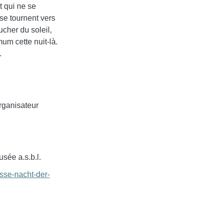
t qui ne se
se tournent vers
cher du soleil,
mum cette nuit-là.
.
’organisateur
sée a.s.b.l.
osse-nacht-der-