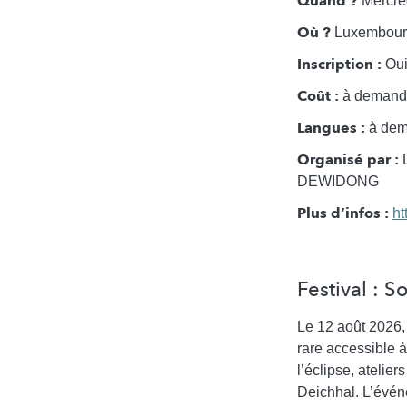
Quand ?
Mercred
Où ?
Luxembourg 
Inscription :
Oui,
Coût :
à demande
Langues :
à dema
Organisé par :
L
DEWIDONG
Plus d’infos :
ht
Festival : 
Le 12 août 2026,
rare accessible à
l’éclipse, atelier
Deichhal. L’événe