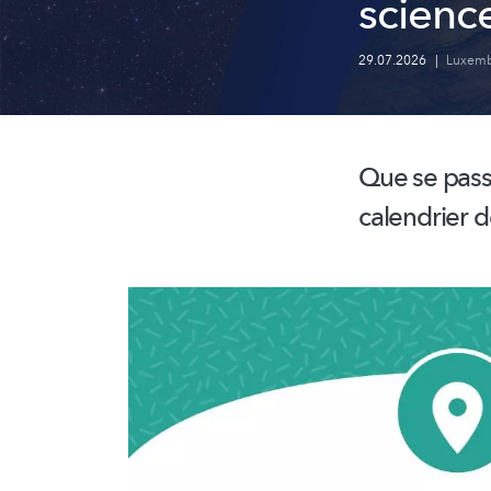
scienc
29.07.2026
|
Luxemb
Que se passe
calendrier 