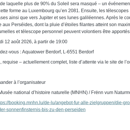
s de laquelle plus de 90% du Soleil sera masqué – un événemen
cette forme au Luxembourg qu’en 2081. Ensuite, les télescopes 
es ainsi que vers Jupiter et ses lunes galiléennes. Après le cou
 aux Perséides, dont la pluie d’étoiles filantes atteint son maxi
umelles et télescope personnel peuvent volontiers être apportés
i 12 août 2026, à partir de 19:00
dez-vous : Aquatower Berdorf, L-6551 Berdorf
 requise – actuellement complet, liste d’attente via le site de l
nder à l’organisateur
usée national d’histoire naturelle (MNHN) / Frënn vum Naturmu
tps://booking.mnhn.lu/de-lu/angebot-fur-alle-zielgruppen/die-gr
er-sonnenfinsternis-bis-zu-den-perseiden