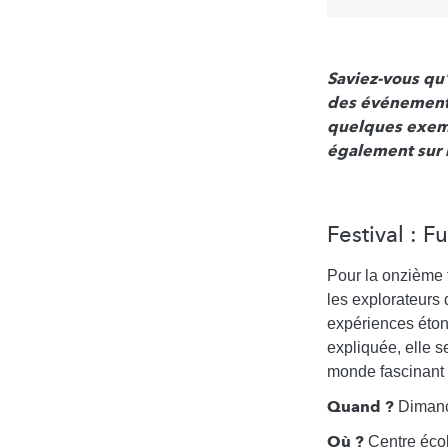
Saviez-vous qu'
des événements 
quelques exemp
également sur 
Festival : 
Pour la onzième f
les explorateurs 
expériences étonn
expliquée, elle s
monde fascinant 
Quand ?
Dimanc
Où ?
Centre éco