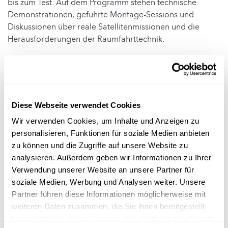
bis zum Test. Auf dem Programm stehen technische
Demonstrationen, geführte Montage-Sessions und
Diskussionen über reale Satellitenmissionen und die
Herausforderungen der Raumfahrttechnik.
Wann?
Montag, 17. August 2026, 09:00 Uhr –
Donnerstag, 20. August 2026, 17:00 Uhr
Wo?
Campus Belval, L-4365 Esch-sur-Alzette, sowie
Campus Kirchberg
Diese Webseite verwendet Cookies
Wir verwenden Cookies, um Inhalte und Anzeigen zu
Anmeldung:
Ja, online über die Veranstalter-Webseite
personalisieren, Funktionen für soziale Medien anbieten
Kosten:
bitte beim Veranstalter erfragen
zu können und die Zugriffe auf unsere Website zu
analysieren. Außerdem geben wir Informationen zu Ihrer
Sprachen:
EN
Verwendung unserer Website an unsere Partner für
soziale Medien, Werbung und Analysen weiter. Unsere
Organisiert von:
Scienteens Lab / Université du
Partner führen diese Informationen möglicherweise mit
Luxembourg
weiteren Daten zusammen, die Sie ihnen bereitgestellt
Mehr Infos:
https://www.uni.lu/life-en/events/scienteens-
haben oder die sie im Rahmen Ihrer Nutzung der Dienste