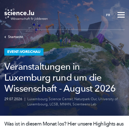
Skip
to
FR
main
content
Startseite
EVENT-VORSCHAU
Veranstaltungen in
Luxemburg rund um die
Wissenschaft - August 2026
29.07.2026
|
Luxembourg Science Center
,
Naturpark Our
,
University of
Luxembourg
,
LCSB
,
MNHN
,
Scienteens Lab
Was ist in diesem Monat los? Hier unsere Highlights aus