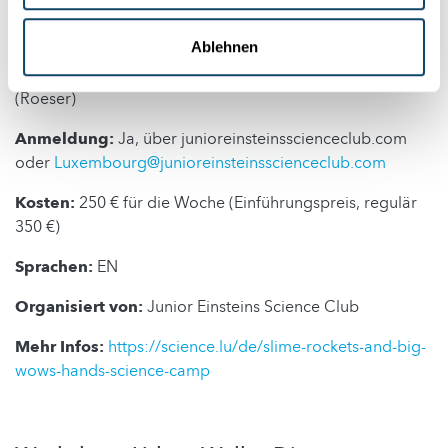
Wann?
Montag, 24. August 2026 – Freitag, 28. August
2026, täglich 09:00 – 13:00 Uhr
Ablehnen
Wo?
Laborartorium, 24 rue Geespelt, L-3378 Livange
(Roeser)
Anmeldung:
Ja, über junioreinsteinsscienceclub.com
oder
Luxembourg@junioreinsteinsscienceclub.com
Kosten:
250 € für die Woche (Einführungspreis, regulär
350 €)
Sprachen:
EN
Organisiert von:
Junior Einsteins Science Club
Mehr Infos:
https://science.lu/de/slime-rockets-and-big-
wows-hands-science-camp