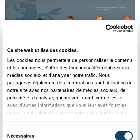
Ce site web utilise des cookies.
Les cookies nous permettent de personnaliser le contenu
et les annonces, d'offrir des fonctionnalités relatives aux
STRATÉGIE NATIONALE DE LA RECHERCHE ET DE
médias sociaux et d'analyser notre trafic. Nous
L'INNOVATION
partageons également des informations sur l'utilisation de
Comment la recherche au Luxembourg
notre site avec nos partenaires de médias sociaux, de
devrait se développer d'ici 2030
publicité et d'analyse, qui peuvent combiner celles-ci
avec d'autres informations que vous leur avez fournies
Sur quels sujets la recherche devrait-elle se concentrer au cours
de la prochaine décennie? Comment ont-ils été définis,
ou qu'ils ont collectées lors de votre utilisation de leurs
pourquoi et par qui? Questions et réponses sur la stratégie
services.
nationale.
Sélection
Nécessaires
du
FNR
,
MESR