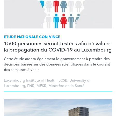
ETUDE NATIONALE CON-VINCE
1500 personnes seront testées afin d’évaluer
la propagation du COVID-19 au Luxembourg
Cette étude aidera également le gouvernement à prendre des
décisions basées sur des données scientifiques dans le courant
des semaines à venir.
Luxembourg Institute of Health
,
LCSB
,
University of
Luxembourg
,
FNR
,
MESR
,
Ministère de la Santé