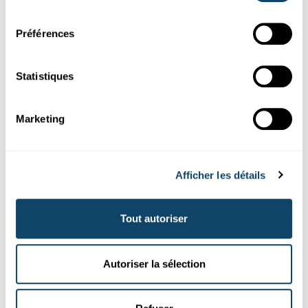
consentement
Préférences
Statistiques
Marketing
Afficher les détails
PERSPECTIVES PROMETTEUSES
Tout autoriser
1,44 milliard d’euros pour l’enseignement
supérieur et la recherche pour 2018-2021
Autoriser la sélection
Le 11 janvier 2018, le ministre délégué à
l’Enseignement
supérieur et à la Recherche, Marc Hansen, a présenté le contrat
d’établissement
et conventions
pluriannuelles
avec les