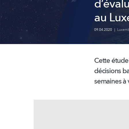
d’éval
au Lu
09.04.2020
|
Luxembo
Cette étude
décisions ba
semaines à v