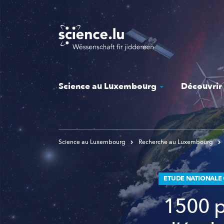
Skip
to
main
content
Science au Luxembourg
Découvrir
Science au Luxembourg
Recherche au Luxembourg
ETUDE NATIONALE
1500 p