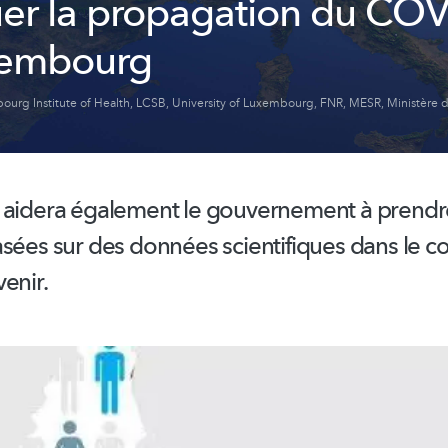
uer la propagation du CO
xembourg
urg Institute of Health
,
LCSB
,
University of Luxembourg
,
FNR
,
MESR
,
Ministère d
 aidera également le gouvernement à prendr
sées sur des données scientifiques dans le c
enir.