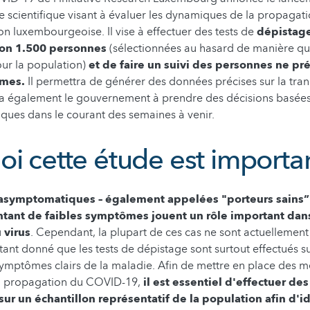
 scientifique visant à évaluer les dynamiques de la propaga
on luxembourgeoise. Il vise à effectuer des tests de
dépistage
ron 1.500 personnes
(sélectionnées au hasard de manière qu'
our la population)
et de faire un suivi des personnes ne pr
ômes.
Il permettra de générer des données précises sur la tran
ra également le gouvernement à prendre des décisions basées
iques dans le courant des semaines à venir.
oi cette étude est importa
asymptomatiques – également appelées "porteurs sains” –
ntant de faibles symptômes jouent un rôle important dans
 virus
. Cependant, la plupart de ces cas ne sont actuellement
tant donné que les tests de dépistage sont surtout effectués 
ymptômes clairs de la maladie. Afin de mettre en place des m
a propagation du COVID-19,
il est essentiel d'effectuer des
ur un échantillon représentatif de la population
afin d'i