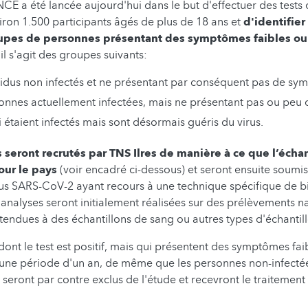
E a été lancée aujourd'hui dans le but d'effectuer des tests 
ron 1.500 participants âgés de plus de 18 ans et
d'identifier 
upes de personnes présentant des symptômes faibles ou 
il s'agit des groupes suivants:
ividus non infectés et ne présentant par conséquent pas de s
sonnes actuellement infectées, mais ne présentant pas ou pe
 étaient infectés mais sont désormais guéris du virus.
s seront recrutés par TNS Ilres de manière à ce que l’échan
our le pays
(voir encadré ci-dessous) et seront ensuite soumis
us SARS-CoV-2 ayant recours à une technique spécifique de b
 analyses seront initialement réalisées sur des prélèvements 
tendues à des échantillons de sang ou autres types d'échantill
dont le test est positif, mais qui présentent des symptômes fai
r une période d'un an, de même que les personnes non-infectée
eront par contre exclus de l'étude et recevront le traitement 