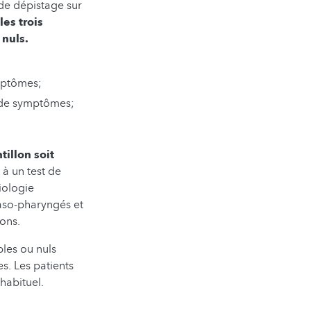
de dépistage sur
les trois
nuls.
ymptômes;
u de symptômes;
tillon soit
 à un test de
iologie
naso-pharyngés et
ons.
bles ou nuls
s. Les patients
habituel.