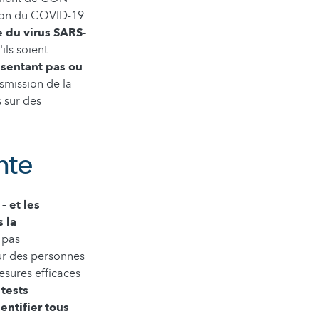
tion du COVID-19
 du virus SARS-
ils soient
ésentant pas ou
smission de la
 sur des
nte
 et les
 la
 pas
sur des personnes
esures efficaces
 tests
dentifier tous