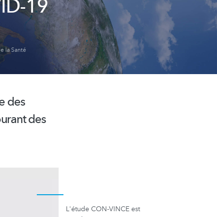
VID-19
e la Santé
e des
ourant des
L'étude CON-VINCE est