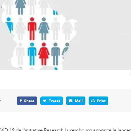
z
Share
Tweet
Mail
Print
OVID-19 de l'initiative Research Luxembourg annonce le lan