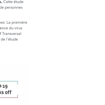
s.
Cette étude
 de personnes
nes. La première
lence du virus
f Transversal
 de l'étude