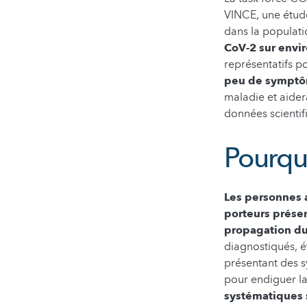
VINCE, une étude
dans la populati
CoV-2 sur envi
représentatifs p
peu de sympt
maladie et aide
données scientif
Pourqu
Les personnes 
porteurs prése
propagation du
diagnostiqués, é
présentant des s
pour endiguer l
systématiques s